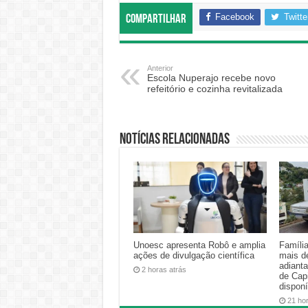
Facebook
Twitte
Compartilhar
Anterior
Escola Nuperajo recebe novo
refeitório e cozinha revitalizada
Notícias relacionadas
Unoesc apresenta Robô e amplia
Famíli
ações de divulgação científica
mais d
adiant
2 horas atrás
de Cap
disponí
21 ho