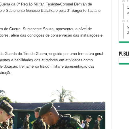
2
Guerra da 5ª Região Militar, Tenente-Coronel Demian de
C
elo Subtenente Genésio Ballatka e pela 3ª Sargento Taciane
p
1
M
iro de Guerra, Subtenente Souza, apresentou o nível de
d
adores, além das condições de conservação das instalações e
Publi
a Guarda do Tiro de Guerra, seguida por uma formatura geral.
entos e habilidades dos atiradores em atividades como
otação, treinamento físico militar e apresentação das
strução.