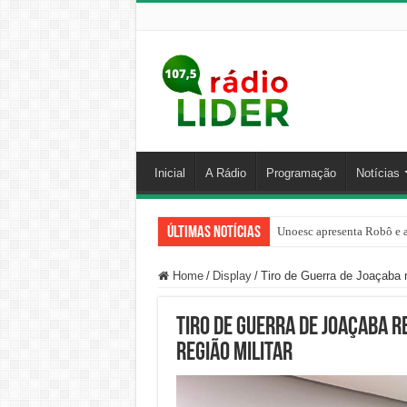
Inicial
A Rádio
Programação
Notícias
Últimas Notícias
Unoesc apresenta Robô e a
Família venezuelana perco
Home
/
Display
/
Tiro de Guerra de Joaçaba r
Tiro de Guerra de Joaçaba r
Região Militar