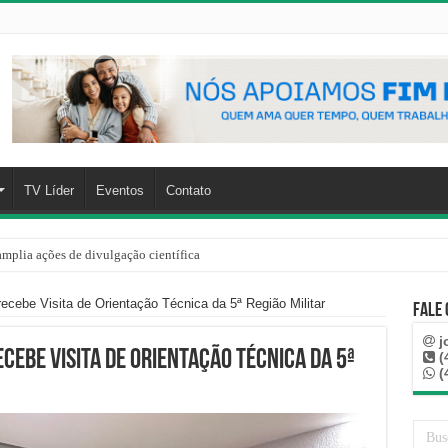
TV Líder
Eventos
Contato
mplia ações de divulgação científica
rre mais de 100 km, paga aluguel adiantado e descobre que casa de Capinzal nunca
ecebe Visita de Orientação Técnica da 5ª Região Militar
Fale
j
ecebe Visita de Orientação Técnica da 5ª
(
(