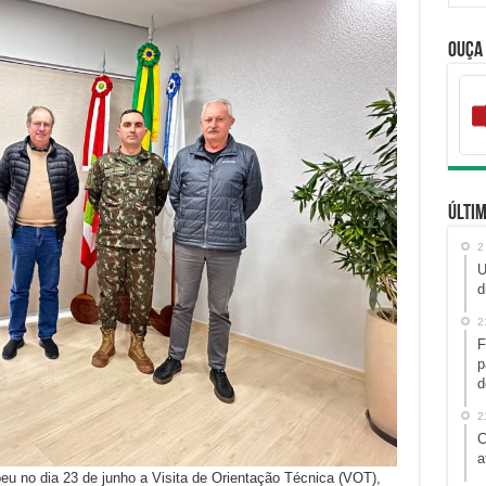
Ouça
Últim
2
U
d
2
F
p
d
2
C
a
eu no dia 23 de junho a Visita de Orientação Técnica (VOT),