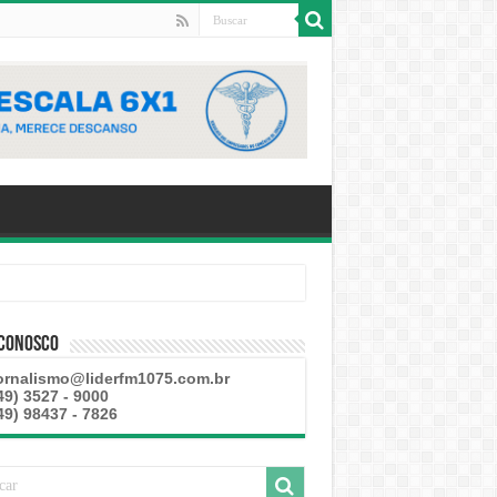
 esteve disponível
 Conosco
ornalismo@liderfm1075.com.br
49) 3527 - 9000
49) 98437 - 7826