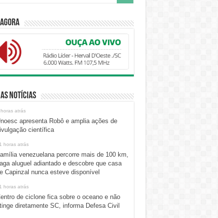
 Agora
as Notícias
 horas atrás
noesc apresenta Robô e amplia ações de
ivulgação científica
1 horas atrás
amília venezuelana percorre mais de 100 km,
aga aluguel adiantado e descobre que casa
e Capinzal nunca esteve disponível
1 horas atrás
entro de ciclone fica sobre o oceano e não
tinge diretamente SC, informa Defesa Civil