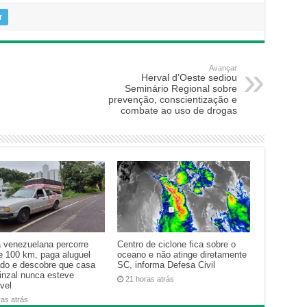
r
Avançar
Herval d’Oeste sediou
Seminário Regional sobre
prevenção, conscientização e
combate ao uso de drogas
a venezuelana percorre
Centro de ciclone fica sobre o
e 100 km, paga aluguel
oceano e não atinge diretamente
ado e descobre que casa
SC, informa Defesa Civil
inzal nunca esteve
21 horas atrás
vel
ras atrás