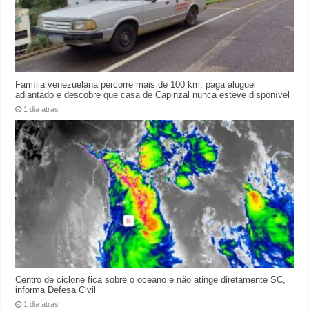
Família venezuelana percorre mais de 100 km, paga aluguel
adiantado e descobre que casa de Capinzal nunca esteve disponível
1 dia atrás
Centro de ciclone fica sobre o oceano e não atinge diretamente SC,
informa Defesa Civil
1 dia atrás