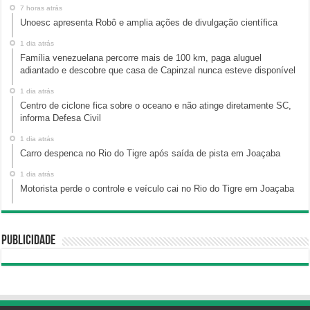
7 horas atrás
Unoesc apresenta Robô e amplia ações de divulgação científica
1 dia atrás
Família venezuelana percorre mais de 100 km, paga aluguel
adiantado e descobre que casa de Capinzal nunca esteve disponível
1 dia atrás
Centro de ciclone fica sobre o oceano e não atinge diretamente SC,
informa Defesa Civil
1 dia atrás
Carro despenca no Rio do Tigre após saída de pista em Joaçaba
1 dia atrás
Motorista perde o controle e veículo cai no Rio do Tigre em Joaçaba
Publicidade