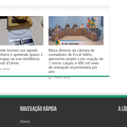
nde homem por agredir
Mesa diretora da câmara de
heira e apreende quase 1
vereadores de Erval Velho,
drogas na sua residência
apresenta projeto com criação de
val d’Oeste
7 novos cargos e 600 mil reais
de oneração orçamentária por
as atrás
ano
7 horas atrás
Navegação Rápida
A Lí
Home