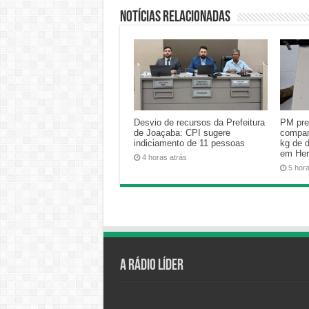
Notícias relacionadas
Desvio de recursos da Prefeitura
PM pre
de Joaçaba: CPI sugere
compan
indiciamento de 11 pessoas
kg de 
em Her
4 horas atrás
5 hor
A Rádio Líder