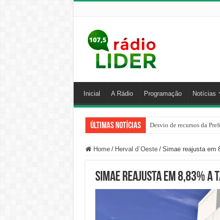
Inicial
A Rádio
Programação
Notícias
Últimas Notícias
Desvio de recursos da Pref
PM prende homem por agred
Home
/
Herval d´Oeste
/
Simae reajusta em 8
Simae reajusta em 8,83% a t