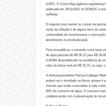
8,83%. O Cisam-Reg (agência reguladora) h
publicada em 29/11/2022 no DOM/SC e está
tarifárias.
O reajuste visa manter os custos da presta
razão da inflação e de alguns itens do sane
continuidade de investimentos e renovação
atendimento à universalização.
Para exemplificar, e tomando como base uma 
de água passará de R$ 36,22 para R$ 39,40,
0,00394 disponibilizado na residência do us
valor da fatura será de R$ 33,75, ou seja, o
A diretora-presidente Patrícia Callegari War
poderá ver o resultado na fatura, porque é 
imóveis que estão conectados à rede coleto
80% do consumo de água. O consumo raciona
colabora ainda com a preservação do recurs