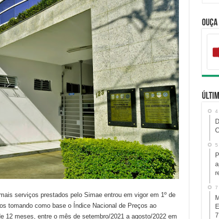
Ouça
Últim
4
D
C
5
P
a
r
7
demais serviços prestados pelo Simae entrou em vigor em 1º de
M
ados tomando como base o Índice Nacional de Preços ao
E
7
e 12 meses, entre o mês de setembro/2021 a agosto/2022 em