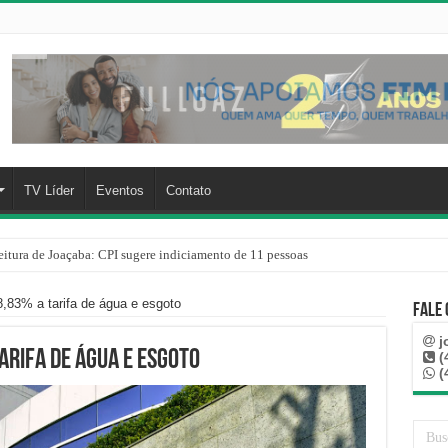
TV Líder
Eventos
Contato
eitura de Joaçaba: CPI sugere indiciamento de 11 pessoas
ir companheira e apreende quase 1 kg de drogas na sua residência em Herval d’O
,83% a tarifa de água e esgoto
Fale
j
arifa de água e esgoto
(
(