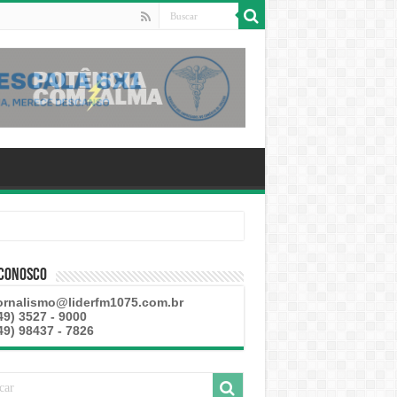
este
 Conosco
ornalismo@liderfm1075.com.br
49) 3527 - 9000
49) 98437 - 7826