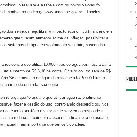
o
omologou o reajuste e a tabela com os novos valores foi
 disponível no endereço www.simae.sc.gov.br – Tabelas
8
D
b
J
ção dos serviços, equilibrar o impacto econômico financeiro em
amento que tiveram aumento acima da inflação, possibilitar a
8
 nos sistemas de água e esgotamento sanitário, buscando o
D
s
q
residência que utiliza 10.000 litros de água por mês, a tarifa
 um aumento de R$ 3,18 na conta. O valor do litro será de R$
uário Se o consumo de água da residência for 5.000 litros o
Publi
 usuário pode controlar sua conta.
ken reforça que “o usuário que utilizar água racionalmente
possível fazer a gestão do uso, controlando desperdícios. Nos
ra de esgoto sanitário o valor deste serviço corresponde a
l além de contribuir com a economia financeira do usuário,
o natural mais importante que temos”, concluiu.