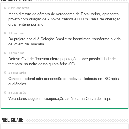
8 minutos atrás
Mesa diretora da câmara de vereadores de Erval Velho, apresenta
projeto com criação de 7 novos cargos e 600 mil reais de oneração
orçamentária por ano
1 hora atrás
Do projeto social à Seleção Brasileira: badminton transforma a vida
de jovem de Joaçaba
1 hora atrás
Defesa Civil de Joaçaba alerta população sobre possibilidade de
temporal na noite desta quinta-feira (06)
3 horas atrás
Governo federal adia concessão de rodovias federais em SC após
audiências
8 horas atrás
Vereadores sugerem recuperação asfáltica na Curva do Tiepo
Publicidade