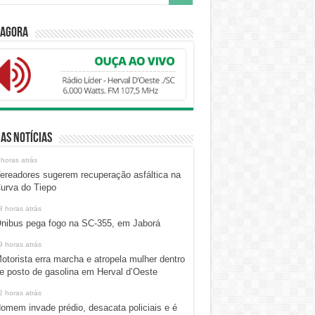
 Agora
as Notícias
 horas atrás
ereadores sugerem recuperação asfáltica na
urva do Tiepo
8 horas atrás
nibus pega fogo na SC-355, em Jaborá
9 horas atrás
otorista erra marcha e atropela mulher dentro
e posto de gasolina em Herval d’Oeste
2 horas atrás
omem invade prédio, desacata policiais e é