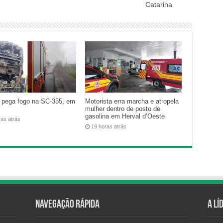
Catarina
 pega fogo na SC-355, em
Motorista erra marcha e atropela
mulher dentro de posto de
gasolina em Herval d’Oeste
ras atrás
19 horas atrás
Navegação Rápida
A Lí