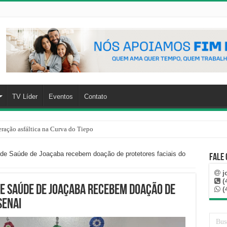
TV Líder
Eventos
Contato
ração asfáltica na Curva do Tiepo
de Saúde de Joaçaba recebem doação de protetores faciais do
Fale
j
(
de Saúde de Joaçaba recebem doação de
(
SENAI