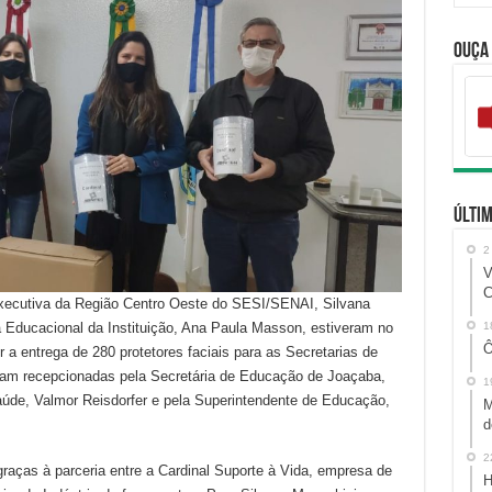
Ouça
Últim
2
V
C
 Executiva da Região Centro Oeste do SESI/SENAI, Silvana
Educacional da Instituição, Ana Paula Masson, estiveram no
1
Ô
r a entrega de 280 protetores faciais para as Secretarias de
ram recepcionadas pela Secretária de Educação de Joaçaba,
1
aúde, Valmor Reisdorfer e pela Superintendente de Educação,
M
d
2
raças à parceria entre a Cardinal Suporte à Vida, empresa de
H