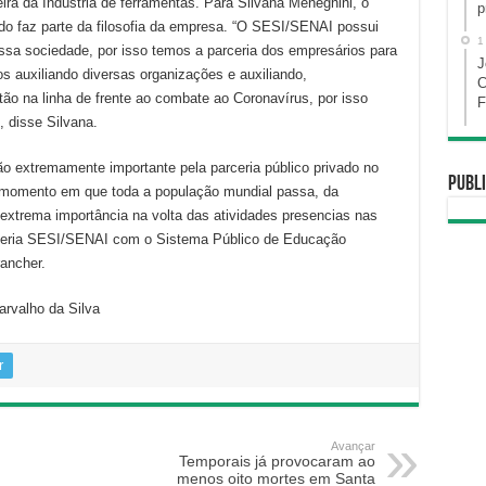
ra da Indústria de ferramentas. Para Silvana Meneghini, o
p
ndo faz parte da filosofia da empresa. “O SESI/SENAI possui
1
a sociedade, por isso temos a parceria dos empresários para
J
 auxiliando diversas organizações e auxiliando,
C
tão na linha de frente ao combate ao Coronavírus, por isso
F
 disse Silvana.
o extremamente importante pela parceria público privado no
Publi
momento em que toda a população mundial passa, da
xtrema importância na volta das atividades presencias nas
eria SESI/SENAI com o Sistema Público de Educação
rancher.
arvalho da Silva
r
Avançar
Temporais já provocaram ao
menos oito mortes em Santa