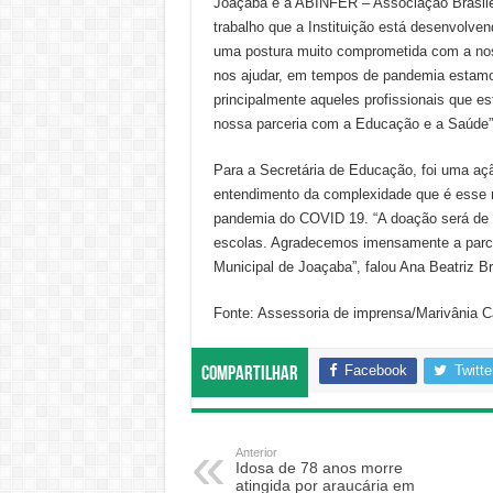
Joaçaba e a ABINFER – Associação Brasilei
trabalho que a Instituição está desenvolve
uma postura muito comprometida com a noss
nos ajudar, em tempos de pandemia estamos
principalmente aqueles profissionais que es
nossa parceria com a Educação e a Saúde”,
Para a Secretária de Educação, foi uma açã
entendimento da complexidade que é esse 
pandemia do COVID 19. “A doação será de e
escolas. Agradecemos imensamente a parc
Municipal de Joaçaba”, falou Ana Beatriz B
Fonte: Assessoria de imprensa/Marivânia C
Facebook
Twitte
Compartilhar
Anterior
Idosa de 78 anos morre
atingida por araucária em