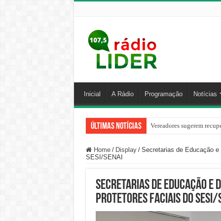
Inicial
A Rádio
Programação
Notícias
Últimas Notícias
Vereadores sugerem recupe
Home
/
Display
/
Secretarias de Educação e 
SESI/SENAI
Secretarias de Educação e 
protetores faciais do SESI/