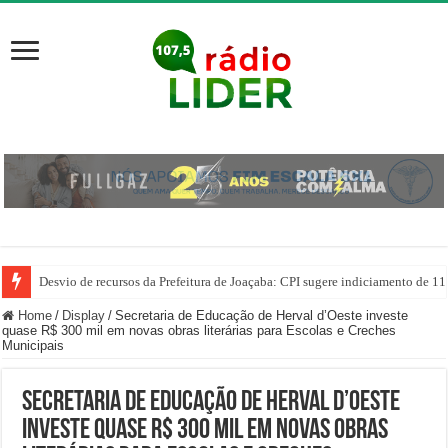
Desvio de recursos da Prefeitura de Joaçaba: CPI sugere indiciamento de 11
PM prende homem por agredir companheira e apreende quase 1 kg de drogas
Home
/
Display
/
Secretaria de Educação de Herval d’Oeste investe
quase R$ 300 mil em novas obras literárias para Escolas e Creches
Municipais
Secretaria de Educação de Herval d’Oeste
investe quase R$ 300 mil em novas obras