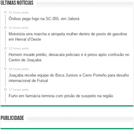
Últimas Notícias
10 horas atrás
Ônibus pega fogo na SC-355, em Jaborá
11 horas atrás
Motorista erra marcha e atropela mulher dentro de posto de gasolina
em Herval d’Oeste
13 horas atrás
Homem invade prédio, desacata policiais e é preso após confusão no
Centro de Joaçaba
16 horas atrás
Joaçaba recebe equipe do Boca Juniors e Cerro Porteño para desafio
internacional de Futsal
17 horas atrás
Furto em farmácia termina com prisão de suspeito na região
Publicidade