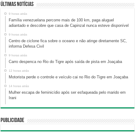
Últimas Notícias
9 horas atrás
Família venezuelana percorre mais de 100 km, paga aluguel
adiantado e descobre que casa de Capinzal nunca esteve disponível
9 horas atrás
Centro de ciclone fica sobre o oceano e não atinge diretamente SC,
informa Defesa Civil
9 horas atrás
Carro despenca no Rio do Tigre após saída de pista em Joaçaba
12 horas atrás
Motorista perde o controle e veículo cai no Rio do Tigre em Joaçaba
14 horas atrás
Mulher escapa de feminicídio após ser esfaqueada pelo marido em
Irani
Publicidade