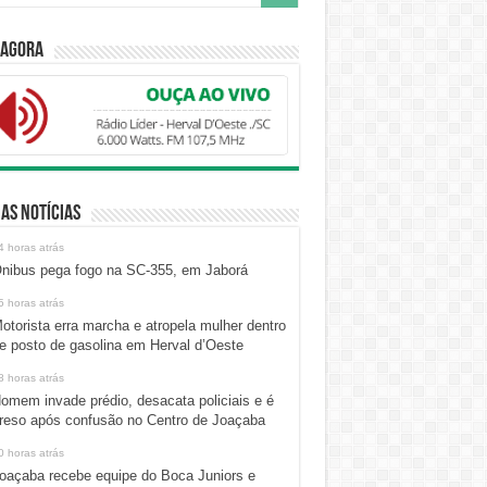
 Agora
as Notícias
4 horas atrás
nibus pega fogo na SC-355, em Jaborá
5 horas atrás
otorista erra marcha e atropela mulher dentro
e posto de gasolina em Herval d’Oeste
8 horas atrás
omem invade prédio, desacata policiais e é
reso após confusão no Centro de Joaçaba
0 horas atrás
oaçaba recebe equipe do Boca Juniors e