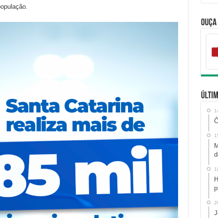
população.
Ouça
Últim
1
Ô
1
M
d
1
H
p
2
J