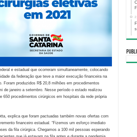
C
F
2
F
s
Publi
deral e estadual que ocorreram simultaneamente, colocando
idade da federação que teve a maior execução financeira na
o. Foram produzidos R$ 20,8 milhões em procedimentos
mi de janeiro a setembro. Nesse período o estado realizou
 de 650 procedimentos cirúrgicos em hospitais da rede própria
otta, explica que foram pactuadas também novas ofertas com
remento financeiro estadual. “Fizemos um esforço imediato
nenses da fila cirúrgica. Chegamos a 100 mil pessoas esperando
pacientes que já estavam na fila antes e durante a pandemia.