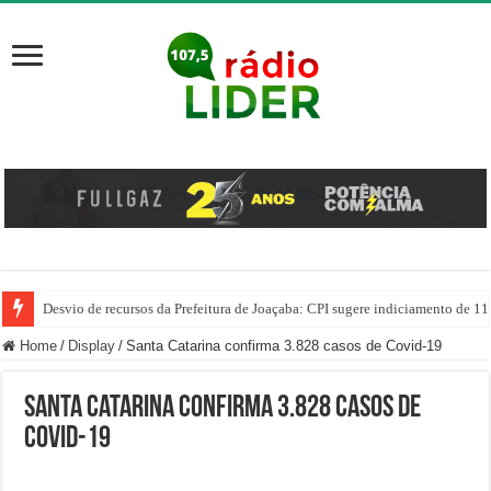
Desvio de recursos da Prefeitura de Joaçaba: CPI sugere indiciamento de 11
PM prende homem por agredir companheira e apreende quase 1 kg de drogas
Home
/
Display
/
Santa Catarina confirma 3.828 casos de Covid-19
Santa Catarina confirma 3.828 casos de
Covid-19