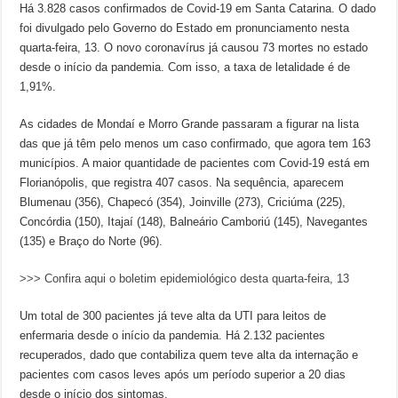
Há 3.828 casos confirmados de Covid-19 em Santa Catarina. O dado
foi divulgado pelo Governo do Estado em pronunciamento nesta
quarta-feira, 13. O novo coronavírus já causou 73 mortes no estado
desde o início da pandemia. Com isso, a taxa de letalidade é de
1,91%.
As cidades de Mondaí e Morro Grande passaram a figurar na lista
das que já têm pelo menos um caso confirmado, que agora tem 163
municípios. A maior quantidade de pacientes com Covid-19 está em
Florianópolis, que registra 407 casos. Na sequência, aparecem
Blumenau (356), Chapecó (354), Joinville (273), Criciúma (225),
Concórdia (150), Itajaí (148), Balneário Camboriú (145), Navegantes
(135) e Braço do Norte (96).
>>> Confira aqui o boletim epidemiológico desta quarta-feira, 13
Um total de 300 pacientes já teve alta da UTI para leitos de
enfermaria desde o início da pandemia. Há 2.132 pacientes
recuperados, dado que contabiliza quem teve alta da internação e
pacientes com casos leves após um período superior a 20 dias
desde o início dos sintomas.