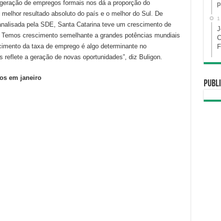
 geração de empregos formais nos dá a proporção do
p
melhor resultado absoluto do país e o melhor do Sul. De
1
nalisada pela SDE, Santa Catarina teve um crescimento de
J
. Temos crescimento semelhante a grandes potências mundiais
C
imento da taxa de emprego é algo determinante no
F
reflete a geração de novas oportunidades”, diz Buligon.
os em janeiro
Publi