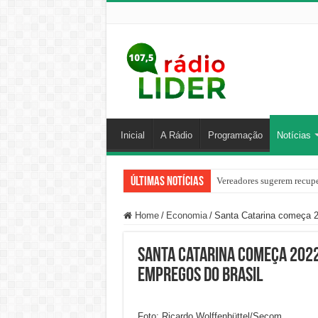
Inicial
A Rádio
Programação
Notícias
Últimas Notícias
Vereadores sugerem recupe
Home
/
Economia
/
Santa Catarina começa 2
Santa Catarina começa 202
empregos do Brasil
Foto: Ricardo Wolffenbüttel/Secom