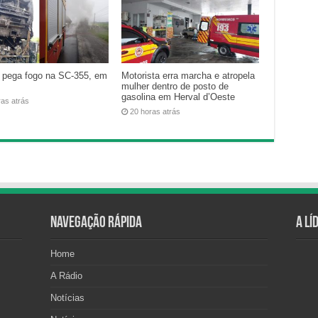
 pega fogo na SC-355, em
Motorista erra marcha e atropela
mulher dentro de posto de
gasolina em Herval d’Oeste
ras atrás
20 horas atrás
Navegação Rápida
A Lí
Home
A Rádio
Notícias