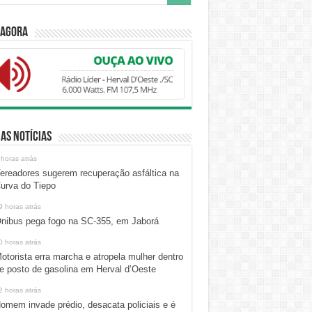
 Agora
as Notícias
 horas atrás
ereadores sugerem recuperação asfáltica na
urva do Tiepo
9 horas atrás
nibus pega fogo na SC-355, em Jaborá
0 horas atrás
otorista erra marcha e atropela mulher dentro
e posto de gasolina em Herval d’Oeste
2 horas atrás
omem invade prédio, desacata policiais e é