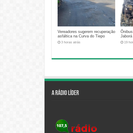
Vereadores sugerem recuperação
Ônibus
asfáltica na Curva do Tiepo
Jaborá
3 horas atrás
19 ho
A Rádio Líder