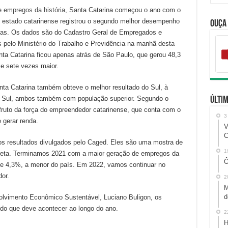
 empregos da história
, Santa Catarina começou o ano com o
O estado catarinense registrou o segundo melhor desempenho
Ouça
agas. Os dados são do Cadastro Geral de Empregados e
pelo Ministério do Trabalho e Previdência na manhã desta
nta Catarina ficou apenas atrás de São Paulo, que gerou 48,3
e sete vezes maior.
ta Catarina também obteve o melhor resultado do Sul, à
do Sul, ambos também com população superior. Segundo o
Últim
 fruto da força do empreendedor catarinense, que conta com o
3
 gerar renda.
V
C
os resultados divulgados pelo Caged. Eles são uma mostra de
1
rreta. Terminamos 2021 com a maior geração de empregos da
Ô
de 4,3%, a menor do país. Em 2022, vamos continuar no
or.
2
M
d
olvimento Econômico Sustentável, Luciano Buligon, os
do que deve acontecer ao longo do ano.
2
H