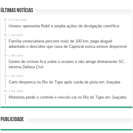
Últimas Notícias
6 horas atrás
Unoesc apresenta Robô e amplia ações de divulgação científica
1 dia atrás
Família venezuelana percorre mais de 100 km, paga aluguel
adiantado e descobre que casa de Capinzal nunca esteve disponível
1 dia atrás
Centro de ciclone fica sobre o oceano e não atinge diretamente SC,
informa Defesa Civil
1 dia atrás
Carro despenca no Rio do Tigre após saída de pista em Joaçaba
1 dia atrás
Motorista perde o controle e veículo cai no Rio do Tigre em Joaçaba
Publicidade