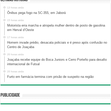
Últimas Notícias
13 horas atrás
Ônibus pega fogo na SC-355, em Jaborá
15 horas atrás
Motorista erra marcha e atropela mulher dentro de posto de gasolina
em Herval d’Oeste
17 horas atrás
Homem invade prédio, desacata policiais e é preso após confusão no
Centro de Joaçaba
20 horas atrás
Joaçaba recebe equipe do Boca Juniors e Cerro Porteño para desafio
internacional de Futsal
20 horas atrás
Furto em farmácia termina com prisão de suspeito na região
Publicidade