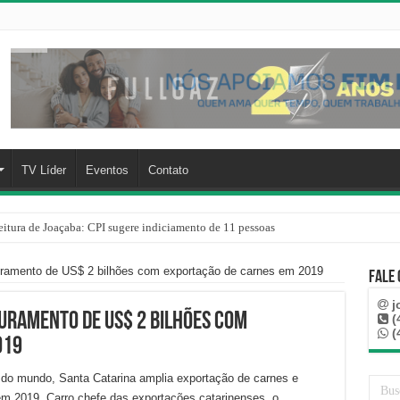
TV Líder
Eventos
Contato
eitura de Joaçaba: CPI sugere indiciamento de 11 pessoas
ir companheira e apreende quase 1 kg de drogas na sua residência em Herval d’O
turamento de US$ 2 bilhões com exportação de carnes em 2019
Fale
j
uramento de US$ 2 bilhões com
(
(
019
o mundo, Santa Catarina amplia exportação de carnes e
m 2019. Carro chefe das exportações catarinenses, o