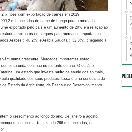
o
1
$ 2 bilhões com exportação de carnes em 2019
D
 909,2 mil toneladas de carne de frango para o mercado
b
olume exportado pelo país e um aumento de 20% em relação ao
J
o estado ampliou os embarques para mercados importantes
1
ados Árabes (+46,2%) e Arábia Saudita (+32,3%), chegando a
D
s
q
se vêm numa crescente. Mercados importantes estão
que essa onda continue no restante do ano. O cenário
 Catarina, um estado que investe muito na saúde dos animais,
Publi
o pela qualidade dos seus produtos. Essa é uma conquista de
io de Estado da Agricultura, da Pesca e do Desenvolvimento
ém o crescimento ao longo do ano. De janeiro a agosto,
barques nacionais – totalizando 266 mil toneladas, um
or.