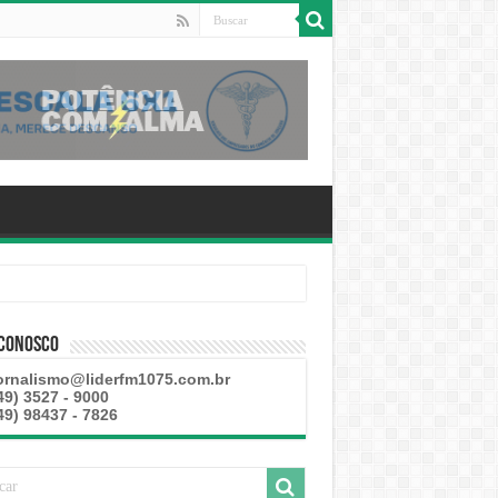
este
 Conosco
ornalismo@liderfm1075.com.br
49) 3527 - 9000
49) 98437 - 7826