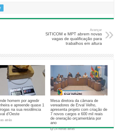
r
Avançar
SITICOM e MPT abrem novas
vagas de qualificação para
trabalhos em altura
nde homem por agredir
Mesa diretora da câmara de
heira e apreende quase 1
vereadores de Erval Velho,
drogas na sua residência
apresenta projeto com criação de
val d’Oeste
7 novos cargos e 600 mil reais
de oneração orçamentária por
ras atrás
ano
14 horas atrás