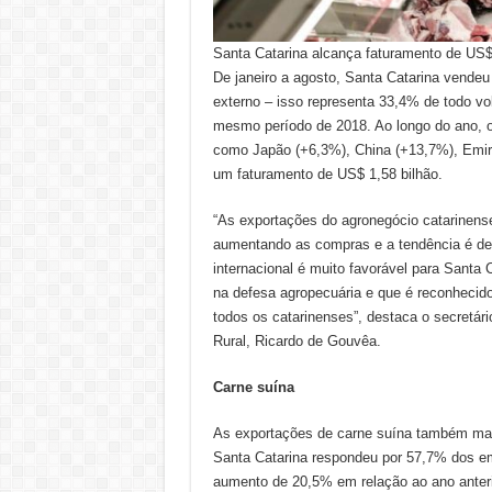
Santa Catarina alcança faturamento de US
De janeiro a agosto, Santa Catarina vendeu
externo – isso representa 33,4% de todo v
mesmo período de 2018. Ao longo do ano, 
como Japão (+6,3%), China (+13,7%), Emir
um faturamento de US$ 1,58 bilhão.
“As exportações do agronegócio catarinen
aumentando as compras e a tendência é de 
internacional é muito favorável para Santa
na defesa agropecuária e que é reconhecid
todos os catarinenses”, destaca o secretár
Rural, Ricardo de Gouvêa.
Carne suína
As exportações de carne suína também mant
Santa Catarina respondeu por 57,7% dos em
aumento de 20,5% em relação ao ano anteri