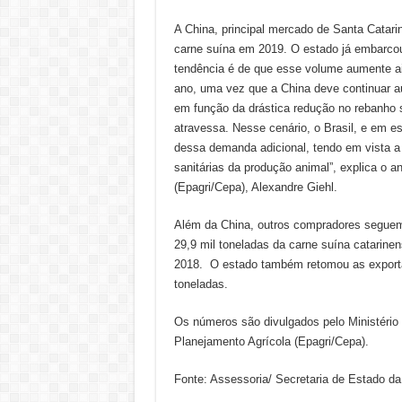
A China, principal mercado de Santa Catar
carne suína em 2019. O estado já embarcou 
tendência é de que esse volume aumente ai
ano, uma vez que a China deve continuar a
em função da drástica redução no rebanho 
atravessa. Nesse cenário, o Brasil, e em e
dessa demanda adicional, tendo em vista a
sanitárias da produção animal”, explica o 
(Epagri/Cepa), Alexandre Giehl.
Além da China, outros compradores seguem 
29,9 mil toneladas da carne suína catarin
2018. O estado também retomou as exporta
toneladas.
Os números são divulgados pelo Ministério
Planejamento Agrícola (Epagri/Cepa).
Fonte: Assessoria/ Secretaria de Estado da