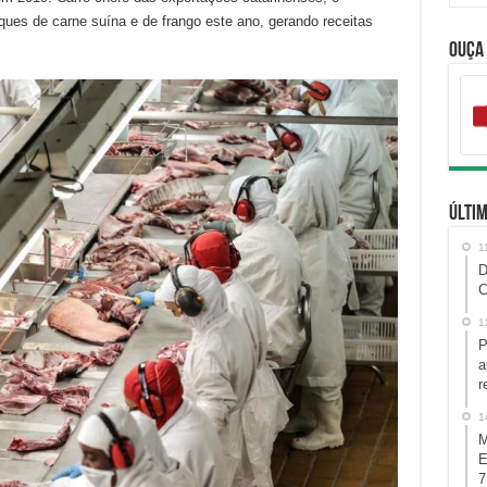
es de carne suína e de frango este ano, gerando receitas
Ouça
Últim
1
D
C
1
P
a
r
1
M
E
7