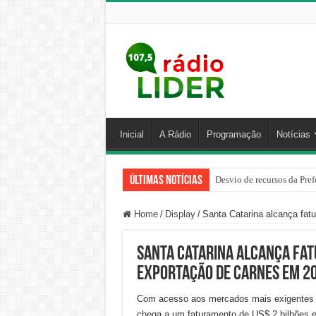
Inicial
A Rádio
Programação
Notícias
Últimas Notícias
Desvio de recursos da Pref
PM prende homem por agred
Home
/
Display
/
Santa Catarina alcança fa
Santa Catarina alcança fat
exportação de carnes em 2
Com acesso aos mercados mais exigentes d
chega a um faturamento de US$ 2 bilhões e