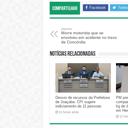
Facebook
Twitte
Compartilhar
Anterior
Morre motorista que se
envolveu em acidente no trevo
de Concórdia
Notícias relacionadas
Desvio de recursos da Prefeitura
PM pre
de Joaçaba: CPI sugere
compan
indiciamento de 11 pessoas
kg de 
em Her
11 horas atrás
12 ho