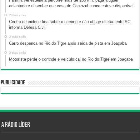
Família venezuelana percorre mais de 100 km, paga aluguel
adiantado e descobre que casa de Capinzal nunca esteve disponível
2 dias atrás
Centro de ciclone fica sobre o oceano e não atinge diretamente SC,
informa Defesa Civil
2 dias atrás
Carro despenca no Rio do Tigre após saída de pista em Joaçaba
2 dias atrás
Motorista perde o controle e veículo cai no Rio do Tigre em Joaçaba
Publicidade
A Rádio Líder