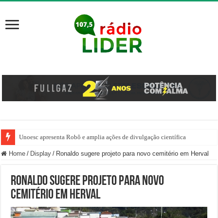
Unoesc apresenta Robô e amplia ações de divulgação científica
Família venezuelana percorre mais de 100 km, paga aluguel adiantado e de
Home
/
Display
/
Ronaldo sugere projeto para novo cemitério em Herval
Ronaldo sugere projeto para novo
cemitério em Herval