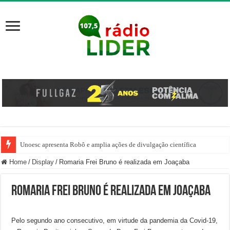
Unoesc apresenta Robô e amplia ações de divulgação científica
Família venezuelana percorre mais de 100 km, paga aluguel adiantado e de
Home
/
Display
/
Romaria Frei Bruno é realizada em Joaçaba
Romaria Frei Bruno é realizada em Joaçaba
Pelo segundo ano consecutivo, em virtude da pandemia da Covid-19,