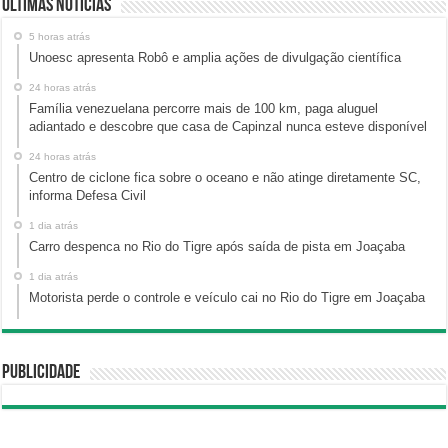
Últimas Notícias
5 horas atrás
Unoesc apresenta Robô e amplia ações de divulgação científica
24 horas atrás
Família venezuelana percorre mais de 100 km, paga aluguel
adiantado e descobre que casa de Capinzal nunca esteve disponível
24 horas atrás
Centro de ciclone fica sobre o oceano e não atinge diretamente SC,
informa Defesa Civil
1 dia atrás
Carro despenca no Rio do Tigre após saída de pista em Joaçaba
1 dia atrás
Motorista perde o controle e veículo cai no Rio do Tigre em Joaçaba
Publicidade