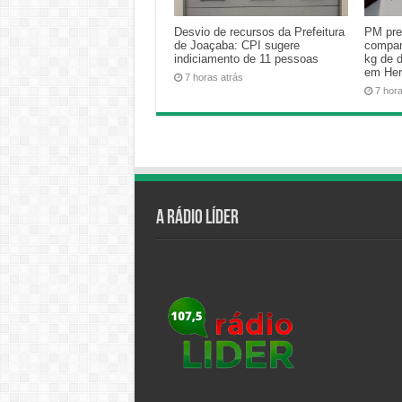
Desvio de recursos da Prefeitura
PM pre
de Joaçaba: CPI sugere
compan
indiciamento de 11 pessoas
kg de 
em Her
7 horas atrás
7 hor
A Rádio Líder