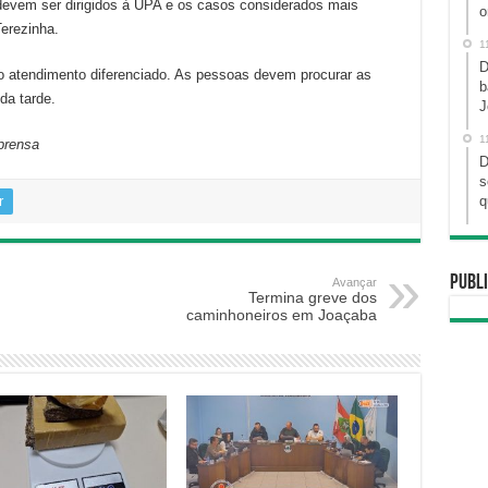
devem ser dirigidos à UPA e os casos considerados mais
o
Terezinha.
1
D
o atendimento diferenciado. As pessoas devem procurar as
b
da tarde.
J
1
prensa
D
s
r
q
Publi
Avançar
Termina greve dos
caminhoneiros em Joaçaba