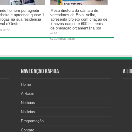
nde homem por agredir
Mesa diretora da câmara de
heira e apreende quase 1
vereadores de Erval Velho,
drogas na sua residência
apresenta projeto com criação de
val d’Oeste
7 novos cargos e 600 mil reais
de oneração orçamentária por
as atrás
ano
10 horas atrás
Navegação Rápida
A Lí
Home
A Rádio
Notícias
Notícias
Programação
Contato