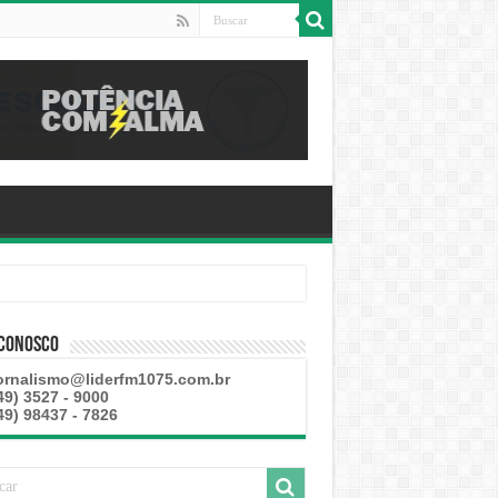
este
 Conosco
ornalismo@liderfm1075.com.br
49) 3527 - 9000
49) 98437 - 7826