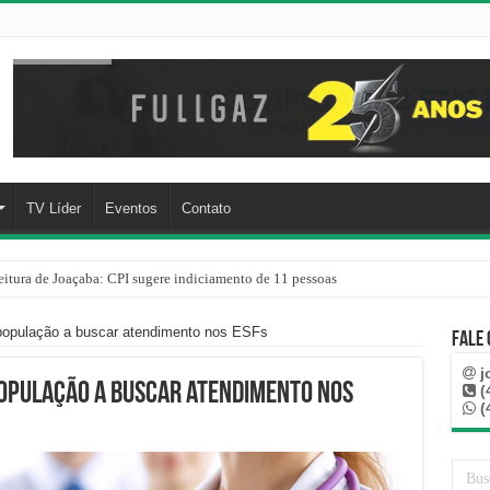
TV Líder
Eventos
Contato
eitura de Joaçaba: CPI sugere indiciamento de 11 pessoas
ir companheira e apreende quase 1 kg de drogas na sua residência em Herval d’O
 população a buscar atendimento nos ESFs
Fale
j
população a buscar atendimento nos
(
(