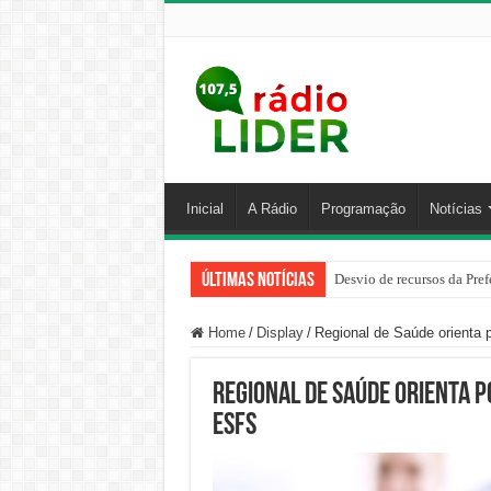
Inicial
A Rádio
Programação
Notícias
Últimas Notícias
Desvio de recursos da Pref
PM prende homem por agred
Home
/
Display
/
Regional de Saúde orienta
Regional de Saúde orienta 
ESFs