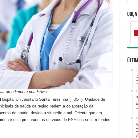
Ouça
Últim
7
D
C
scar atendimento nos ESFs
7
P
ospital Universitário Santa Terezinha (HUST), Unidade de
a
nicipais de saúde da região pedem a colaboração da
r
entos de saúde, devido a situação atual. Orienta que em
1
ramente seja procurado os serviços de ESF dos seus referidos
M
E
7