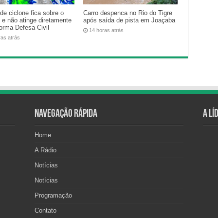
de ciclone fica sobre o
Carro despenca no Rio do Tigre
 e não atinge diretamente
após saída de pista em Joaçaba
forma Defesa Civil
14 horas atrás
ras atrás
Navegação Rápida
A Lí
Home
A Rádio
Notícias
Notícias
Programação
Contato