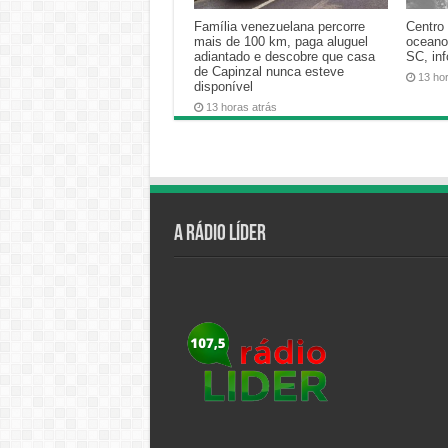
Família venezuelana percorre
Centro 
mais de 100 km, paga aluguel
oceano
adiantado e descobre que casa
SC, in
de Capinzal nunca esteve
13 ho
disponível
13 horas atrás
A Rádio Líder