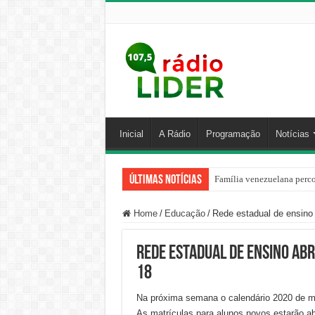
Inicial
A Rádio
Programação
Notícias
Últimas Notícias
Família venezuelana perco
Centro de ciclone fica sob
Home
/
Educação
/
Rede estadual de ensino 
Rede estadual de ensino ab
18
Na próxima semana o calendário 2020 de ma
As matrículas para alunos novos estarão ab