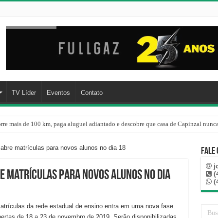
TV Líder
Eventos
Contato
rre mais de 100 km, paga aluguel adiantado e descobre que casa de Capinzal nunca
re o oceano e não atinge diretamente SC, informa Defesa Civil
abre matrículas para novos alunos no dia 18
Fale
j
re matrículas para novos alunos no dia
(
(
trículas da rede estadual de ensino entra em uma nova fase.
ertas de 18 a 23 de novembro de 2019. Serão disponibilizadas