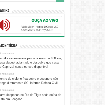
 Agora
as Notícias
3 horas atrás
amília venezuelana percorre mais de 100 km,
aga aluguel adiantado e descobre que casa
e Capinzal nunca esteve disponível
3 horas atrás
entro de ciclone fica sobre o oceano e não
tinge diretamente SC, informa Defesa Civil
4 horas atrás
arro despenca no Rio do Tigre após saída de
ista em Joaçaba