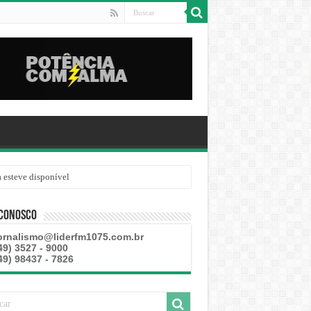
 esteve disponível
 Conosco
ornalismo@liderfm1075.com.br
49) 3527 - 9000
49) 98437 - 7826