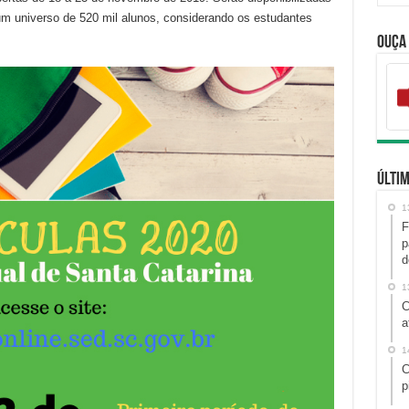
um universo de 520 mil alunos, considerando os estudantes
Ouça
Últim
1
F
p
d
1
C
a
1
C
p