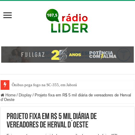
Ônibus pega fogo na SC-355, em Jaborá
Motorista erra marcha e atropela mulher dentro de posto de gasolina em Her
Home
/
Display
/
Projeto fixa em R$ 5 mil diária de vereadores de Herval
d´Oeste
Projeto fixa em R$ 5 mil diária de
vereadores de Herval d´Oeste