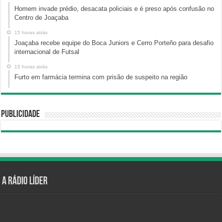
Homem invade prédio, desacata policiais e é preso após confusão no
Centro de Joaçaba
15 horas atrás
Joaçaba recebe equipe do Boca Juniors e Cerro Porteño para desafio
internacional de Futsal
15 horas atrás
Furto em farmácia termina com prisão de suspeito na região
Publicidade
A Rádio Líder