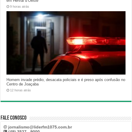
em Herval d’Oeste
9 horas atrás
Homem invade prédio, desacata policiais e é preso após confusão no
Centro de Joaçaba
12 horas atrás
Fale Conosco
jornalismo@liderfm1075.com.br
(49) 3527 - 9000