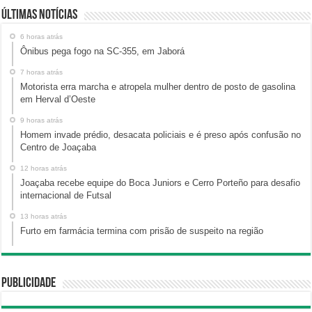
Últimas Notícias
6 horas atrás
Ônibus pega fogo na SC-355, em Jaborá
7 horas atrás
Motorista erra marcha e atropela mulher dentro de posto de gasolina
em Herval d’Oeste
9 horas atrás
Homem invade prédio, desacata policiais e é preso após confusão no
Centro de Joaçaba
12 horas atrás
Joaçaba recebe equipe do Boca Juniors e Cerro Porteño para desafio
internacional de Futsal
13 horas atrás
Furto em farmácia termina com prisão de suspeito na região
Publicidade