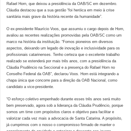
Rafael Horn, que deixou a presidência da OAB/SC em dezembro.
Cláudia destacou que a sua gestão “foi heróica em meio à crise
sanitária mais grave da história recente da humanidade”.
O ex-presidente Maurício Voos, que assumiu o cargo depois de Horn,
avaliou as recentes realizações promovidas pela OAB/SC como um
marco na história da instituição. “Fomos pioneiros em diversos
aspectos, deixando um legado de inovação e inclusividade para os
profissionais catarinenses. Tenho certeza que o excelente trabalho
realizado se estenderá por mais três anos, com a presidência da
Cláudia Prudêncio na Seccional e a presença do Rafael Horn no
Conselho Federal da OAB”, declarou Voos. Horn está integrando a
chapa única que concorre para a direção da OAB Nacional, como
candidato a vice-presidente.
“O esforço coletivo empenhado durante esses três anos será muito
bem preservado, agora sob a liderança da Cláudia Prudêncio, porque
somos um time com propósitos claros e objetivo para facilitar e
valorizar cada vez mais a advocacia de Santa Catarina. A propósito,
já cumprimos com o nosso o compromisso firmado de manter o