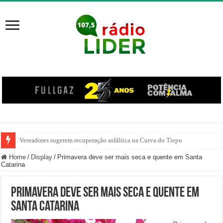
Vereadores sugerem recuperação asfáltica na Curva do Tiepo
Ônibus pega fogo na SC-355, em Jaborá
Home
/
Display
/
Primavera deve ser mais seca e quente em Santa
Catarina
Primavera deve ser mais seca e quente em
Santa Catarina