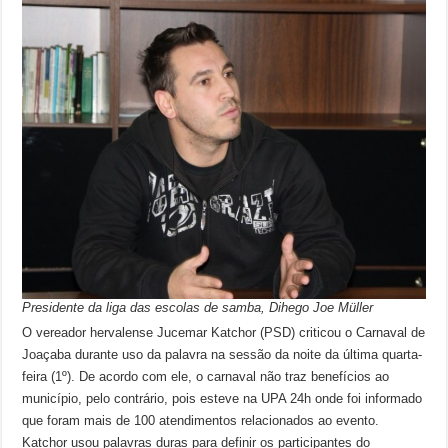
Presidente da liga das escolas de samba, Dihego Joe Müller
O vereador hervalense Jucemar Katchor (PSD) criticou o Carnaval de
Joaçaba durante uso da palavra na sessão da noite da última quarta-
feira (1º). De acordo com ele, o carnaval não traz benefícios ao
município, pelo contrário, pois esteve na UPA 24h onde foi informado
que foram mais de 100 atendimentos relacionados ao evento.
Katchor usou palavras duras para definir os participantes do