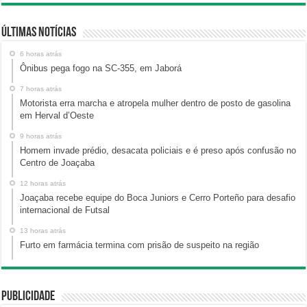
Últimas Notícias
6 horas atrás
Ônibus pega fogo na SC-355, em Jaborá
7 horas atrás
Motorista erra marcha e atropela mulher dentro de posto de gasolina
em Herval d’Oeste
9 horas atrás
Homem invade prédio, desacata policiais e é preso após confusão no
Centro de Joaçaba
12 horas atrás
Joaçaba recebe equipe do Boca Juniors e Cerro Porteño para desafio
internacional de Futsal
13 horas atrás
Furto em farmácia termina com prisão de suspeito na região
Publicidade