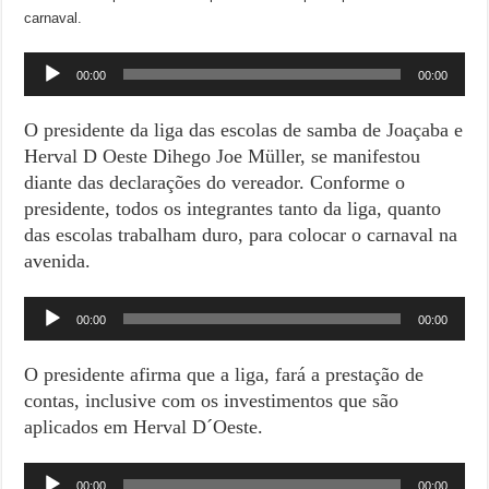
carnaval.
Tocador
00:00
00:00
de
áudio
O presidente da liga das escolas de samba de Joaçaba e
Herval D Oeste Dihego Joe Müller, se manifestou
diante das declarações do vereador. Conforme o
presidente, todos os integrantes tanto da liga, quanto
das escolas trabalham duro, para colocar o carnaval na
avenida.
Tocador
00:00
00:00
de
áudio
O presidente afirma que a liga, fará a prestação de
contas, inclusive com os investimentos que são
aplicados em Herval D´Oeste.
Tocador
00:00
00:00