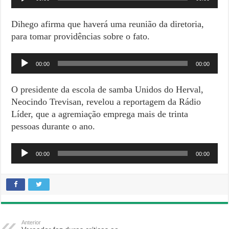
de
áudio
Dihego afirma que haverá uma reunião da diretoria,
para tomar providências sobre o fato.
Tocador
00:00
00:00
de
áudio
O presidente da escola de samba Unidos do Herval,
Neocindo Trevisan, revelou a reportagem da Rádio
Líder, que a agremiação emprega mais de trinta
pessoas durante o ano.
Tocador
00:00
00:00
de
áudio
Anterior