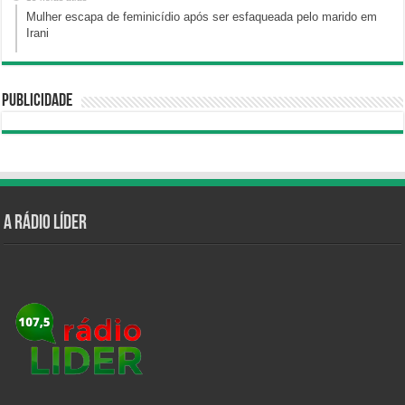
Mulher escapa de feminicídio após ser esfaqueada pelo marido em
Irani
Publicidade
A Rádio Líder