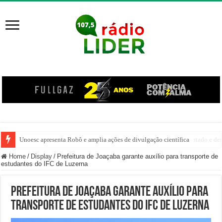
Unoesc apresenta Robô e amplia ações de divulgação científica
Família venezuelana percorre mais de 100 km, paga aluguel adiantado e de
Home
/
Display
/
Prefeitura de Joaçaba garante auxílio para transporte de
estudantes do IFC de Luzerna
Prefeitura de Joaçaba garante auxílio para
transporte de estudantes do IFC de Luzerna