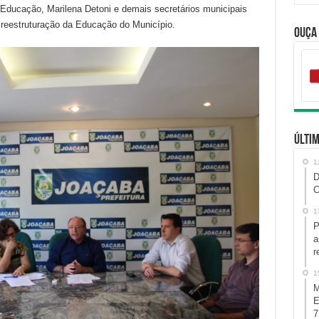
e Educação, Marilena Detoni e demais secretários municipais
reestruturação da Educação do Município.
Ouça
Últim
1
D
C
1
P
a
r
1
M
E
7