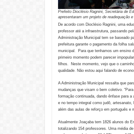
Prefeito Dioclésio Ragnini, Secretária de E
apresentaram um projeto de readequação e 
De acordo com Dioclésio Ragnini, uma edu
professor até a infraestrutura, passando pel
Administração Municipal tem se baseado p
prefeitura garante o pagamento da folha sa
municipal. Para que tenhamos um ensino d
primeiro momento podem parecer impopular
filhos. Neste momento, vejo que o caminho
qualidade. Não estou aqui falando de econo
A Administração Municipal ressalta que par
mudanças que visam o bem coletivo. “Para 
formação continuada, dando ênfase para a a
e no tempo integral como judô, artesanato, l
além das aulas de reforço em português e ma
Atualmente Joaçaba tem 1826 alunos do Ens
totalizando 154 professores. Uma média de 