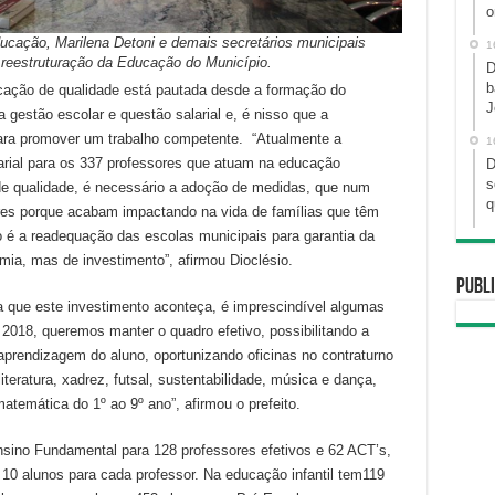
o
ducação, Marilena Detoni e demais secretários municipais
1
reestruturação da Educação do Município.
D
b
cação de qualidade está pautada desde a formação do
J
a gestão escolar e questão salarial e, é nisso que a
ara promover um trabalho competente. “Atualmente a
1
larial para os 337 professores que atuam na educação
D
s
e qualidade, é necessário a adoção de medidas, que num
q
es porque acabam impactando na vida de famílias que têm
 é a readequação das escolas municipais para garantia da
mia, mas de investimento”, afirmou Dioclésio.
Publi
a que este investimento aconteça, é imprescindível algumas
2018, queremos manter o quadro efetivo, possibilitando a
prendizagem do aluno, oportunizando oficinas no contraturno
iteratura, xadrez, futsal, sustentabilidade, música e dança,
temática do 1º ao 9º ano”, afirmou o prefeito.
ino Fundamental para 128 professores efetivos e 62 ACT’s,
10 alunos para cada professor. Na educação infantil tem119