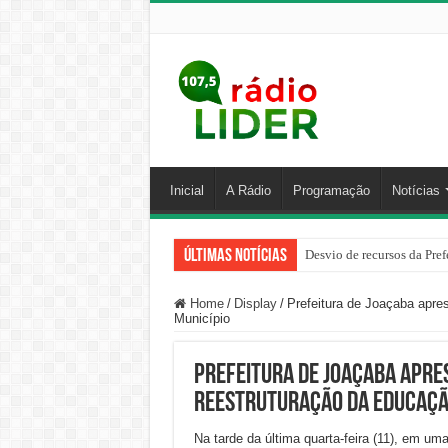
Inicial
A Rádio
Programação
Notícias
Últimas Notícias
PM prende homem por agred
Home
/
Display
/
Prefeitura de Joaçaba apre
Município
Prefeitura de Joaçaba apre
reestruturação da Educaçã
Na tarde da última quarta-feira (11), em um