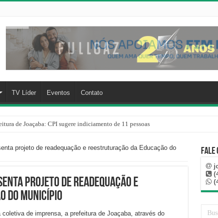
TV Líder
Eventos
Contato
ir companheira e apreende quase 1 kg de drogas na sua residência em Herval d’O
senta projeto de readequação e reestruturação da Educação do
Fale
j
(
senta projeto de readequação e
(
o do Município
a coletiva de imprensa, a prefeitura de Joaçaba, através do