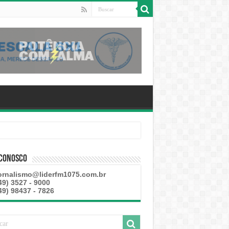
este
 Conosco
ornalismo@liderfm1075.com.br
49) 3527 - 9000
49) 98437 - 7826