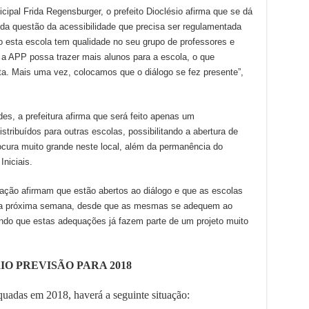
pal Frida Regensburger, o prefeito Dioclésio afirma que se dá
da questão da acessibilidade que precisa ser regulamentada
 esta escola tem qualidade no seu grupo de professores e
e a APP possa trazer mais alunos para a escola, o que
ta. Mais uma vez, colocamos que o diálogo se fez presente”,
es, a prefeitura afirma que será feito apenas um
tribuídos para outras escolas, possibilitando a abertura de
ocura muito grande neste local, além da permanência do
niciais.
cação afirmam que estão abertos ao diálogo e que as escolas
o da próxima semana, desde que as mesmas se adequem ao
do que estas adequações já fazem parte de um projeto muito
O PREVISÃO PARA 2018
quadas em 2018, haverá a seguinte situação: