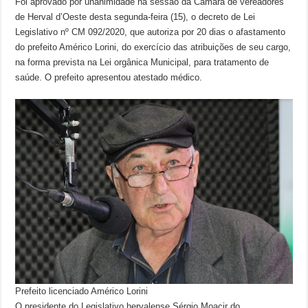
Foi aprovado por unanimidade na sessão da Câmara de vereadores
de Herval d’Oeste desta segunda-feira (15), o decreto de Lei
Legislativo nº CM 092/2020, que autoriza por 20 dias o afastamento
do prefeito Américo Lorini, do exercício das atribuições de seu cargo,
na forma prevista na Lei orgânica Municipal, para tratamento de
saúde. O prefeito apresentou atestado médico.
Prefeito licenciado Américo Lorini
O presidente do Legislativo hervalense Sérgio Moacir do