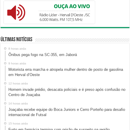
Últimas Notícias
8 horas atrás
Ônibus pega fogo na SC-355, em Jaborá
9 horas atrás
Motorista erra marcha e atropela mulher dentro de posto de gasolina
em Herval d’Oeste
12 horas atrás
Homem invade prédio, desacata policiais e é preso após confusão no
Centro de Joaçaba
14 horas atrás
Joaçaba recebe equipe do Boca Juniors e Cerro Porteño para desafio
internacional de Futsal
15 horas atrás
Furto em farmácia termina com prisão de suspeito na região