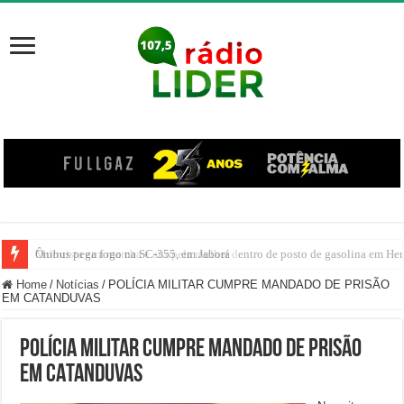
Ônibus pega fogo na SC-355, em Jaborá
Motorista erra marcha e atropela mulher dentro de posto de gasolina em Her
Home
/
Notícias
/
POLÍCIA MILITAR CUMPRE MANDADO DE PRISÃO
EM CATANDUVAS
POLÍCIA MILITAR CUMPRE MANDADO DE PRISÃO
EM CATANDUVAS