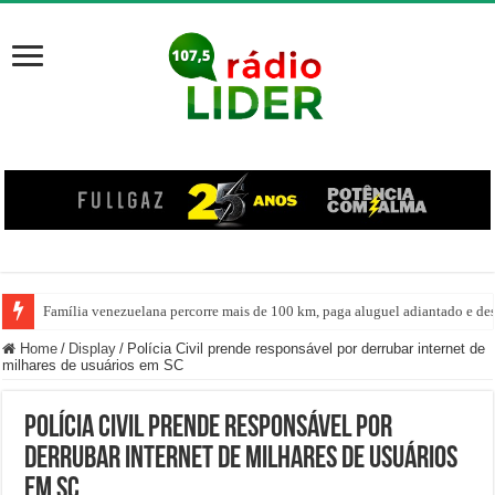
Família venezuelana percorre mais de 100 km, paga aluguel adiantado e de
Centro de ciclone fica sobre o oceano e não atinge diretamente SC, informa
Home
/
Display
/
Polícia Civil prende responsável por derrubar internet de
milhares de usuários em SC
Polícia Civil prende responsável por
derrubar internet de milhares de usuários
em SC