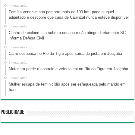
4 horas atrás
Família venezuelana percorre mais de 100 km, paga aluguel
adiantado e descobre que casa de Capinzal nunca esteve disponível
4 horas atrás
Centro de ciclone fica sobre o oceano e não atinge diretamente SC,
informa Defesa Civil
5 horas atrás
Carro despenca no Rio do Tigre após saída de pista em Joaçaba
7 horas atrás
Motorista perde o controle e veículo cai no Rio do Tigre em Joaçaba
9 horas atrás
Mulher escapa de feminicídio após ser esfaqueada pelo marido em
Irani
Publicidade