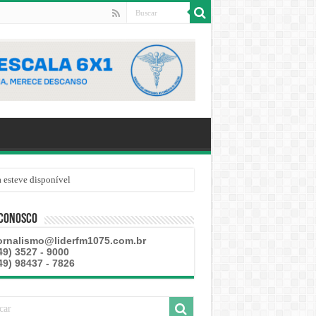
 esteve disponível
 Conosco
ornalismo@liderfm1075.com.br
49) 3527 - 9000
49) 98437 - 7826