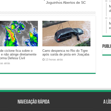
1
Joguinhos Abertos de SC
M
d
1
M
e
Publi
de ciclone fica sobre o
Carro despenca no Rio do Tigre
 e não atinge diretamente
após saída de pista em Joaçaba
forma Defesa Civil
13 horas atrás
ras atrás
Navegação Rápida
A Lí