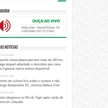
 Agora
as Notícias
2 horas atrás
amília venezuelana percorre mais de 100 km,
aga aluguel adiantado e descobre que casa
e Capinzal nunca esteve disponível
2 horas atrás
entro de ciclone fica sobre o oceano e não
tinge diretamente SC, informa Defesa Civil
3 horas atrás
arro despenca no Rio do Tigre após saída de
ista em Joaçaba