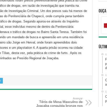
 indivíduos foram presos preventivamente pela prática do crime
áfico de drogas, em razão de investigação que tramita na
Ouça
são de Investigação Criminal. Um dos presos saiu há menos de
ias do Penitenciária de Chapecó, onde cumpria pena também
ráfico de drogas. Segundo apurou-se através do Inquérito
ial, esse indivíduo mesmo de dentro da Penitenciária
denava o tráfico de drogas no Bairro Santa Teresa. Também foi
rido um mandado de busca e apreensão em uma residência
airro são Jorge em Herval, onde foram apreendidos dois
Últim
isores e um playstation 4. A quarta prisão ocorreu na cidade
 Tílias, desta vez, pela prática do crime de furto. Após os
1
inhados ao Presídio Regional de Joaçaba.
F
p
d
1
C
r
a
1
C
Avançar
p
Tênis de Mesa Masculino de
Joaçaba conquista bronze nos