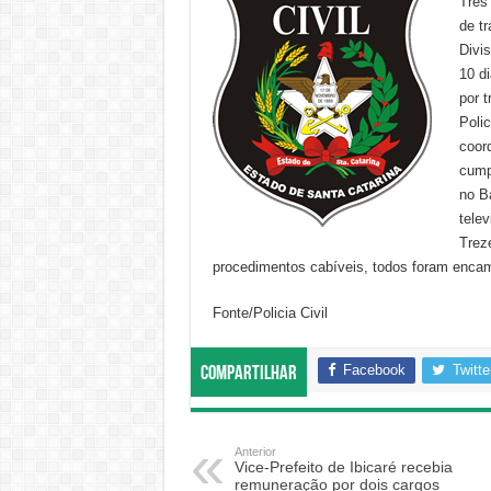
Três
de tr
Divi
10 d
por t
Polic
coor
cump
no B
telev
Treze
procedimentos cabíveis, todos foram encam
Fonte/Policia Civil
Facebook
Twitte
Compartilhar
Anterior
Vice-Prefeito de Ibicaré recebia
remuneração por dois cargos