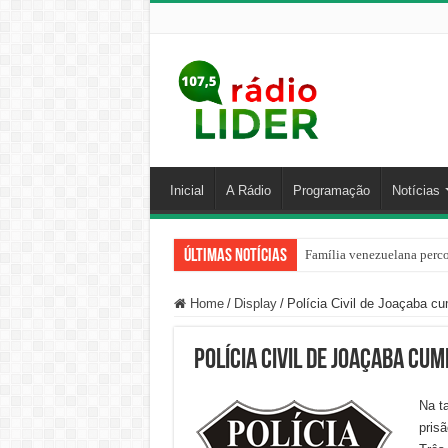
Inicial
A Rádio
Programação
Notícias
Últimas Notícias
Família venezuelana perco
Home
/
Display
/
Polícia Civil de Joaçaba c
Polícia Civil de Joaçaba cu
Na t
pris