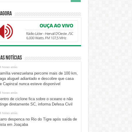
 Agora
as Notícias
4 horas atrás
amília venezuelana percorre mais de 100 km,
aga aluguel adiantado e descobre que casa
e Capinzal nunca esteve disponível
4 horas atrás
entro de ciclone fica sobre o oceano e não
tinge diretamente SC, informa Defesa Civil
4 horas atrás
arro despenca no Rio do Tigre após saída de
ista em Joaçaba