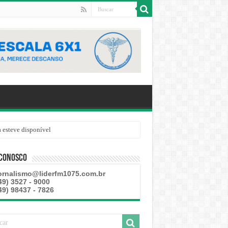
 esteve disponível
 Conosco
ornalismo@liderfm1075.com.br
49) 3527 - 9000
49) 98437 - 7826