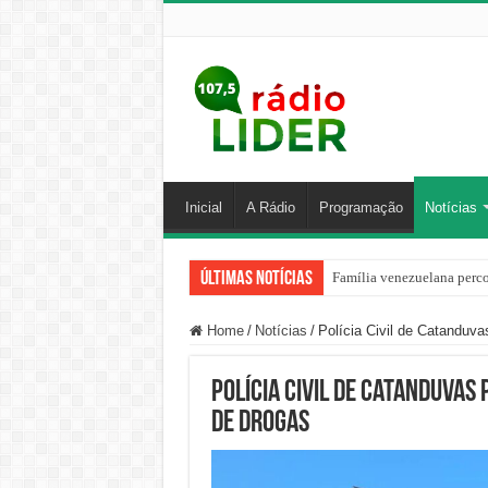
Inicial
A Rádio
Programação
Notícias
Últimas Notícias
Família venezuelana perco
Home
/
Notícias
/
Polícia Civil de Catanduva
Polícia Civil de Catanduvas
de drogas