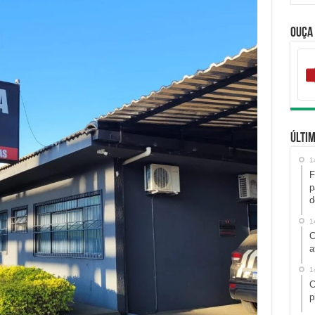
Ouça
Últim
1
F
p
d
1
C
a
1
C
p