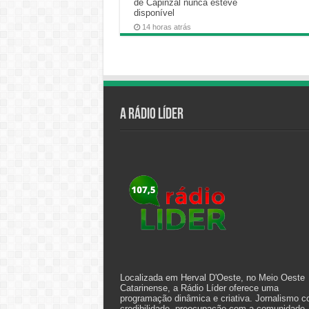
de Capinzal nunca esteve
disponível
14 horas atrás
A Rádio Líder
Localizada em Herval D'Oeste, no Meio Oeste
Catarinense, a Rádio Líder oferece uma
programação dinâmica e criativa. Jornalismo 
credibilidade, preocupação com a comunidade,