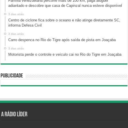
Família venezuelana percorre mais de 100 km, paga aluguel
adiantado e descobre que casa de Capinzal nunca esteve disponível
3 dias atrás
Centro de ciclone fica sobre o oceano e não atinge diretamente SC,
informa Defesa Civil
3 dias atrás
Carro despenca no Rio do Tigre após saída de pista em Joaçaba
3 dias atrás
Motorista perde o controle e veículo cai no Rio do Tigre em Joaçaba
Publicidade
A Rádio Líder