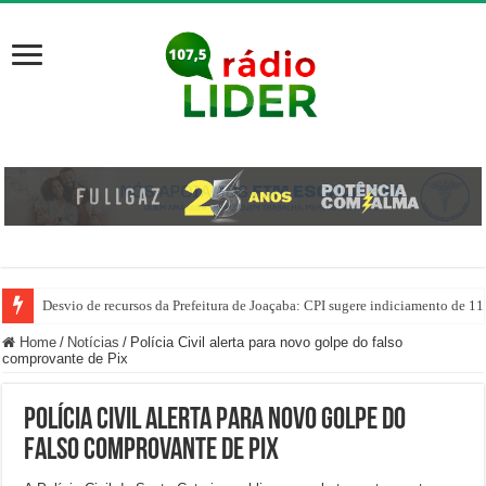
Desvio de recursos da Prefeitura de Joaçaba: CPI sugere indiciamento de 11
PM prende homem por agredir companheira e apreende quase 1 kg de drogas
Home
/
Notícias
/
Polícia Civil alerta para novo golpe do falso
comprovante de Pix
Polícia Civil alerta para novo golpe do
falso comprovante de Pix