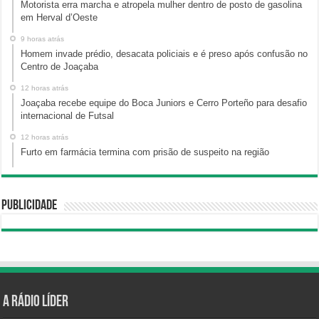
Motorista erra marcha e atropela mulher dentro de posto de gasolina
em Herval d’Oeste
9 horas atrás
Homem invade prédio, desacata policiais e é preso após confusão no
Centro de Joaçaba
12 horas atrás
Joaçaba recebe equipe do Boca Juniors e Cerro Porteño para desafio
internacional de Futsal
12 horas atrás
Furto em farmácia termina com prisão de suspeito na região
Publicidade
A Rádio Líder