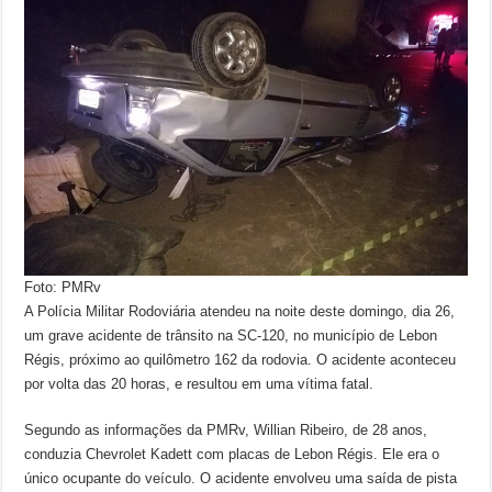
Foto: PMRv
A Polícia Militar Rodoviária atendeu na noite deste domingo, dia 26,
um grave acidente de trânsito na SC-120, no município de Lebon
Régis, próximo ao quilômetro 162 da rodovia. O acidente aconteceu
por volta das 20 horas, e resultou em uma vítima fatal.
Segundo as informações da PMRv, Willian Ribeiro, de 28 anos,
conduzia Chevrolet Kadett com placas de Lebon Régis. Ele era o
único ocupante do veículo. O acidente envolveu uma saída de pista