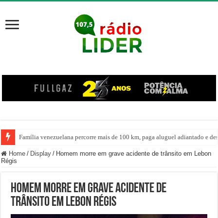
Família venezuelana percorre mais de 100 km, paga aluguel adiantado e de
Centro de ciclone fica sobre o oceano e não atinge diretamente SC, informa
Home
/
Display
/
Homem morre em grave acidente de trânsito em Lebon
Régis
Homem morre em grave acidente de
trânsito em Lebon Régis