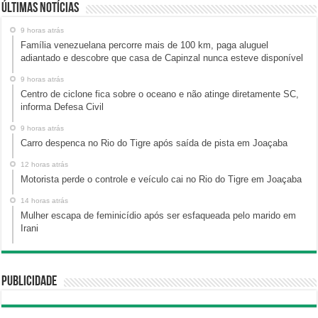
Últimas Notícias
9 horas atrás
Família venezuelana percorre mais de 100 km, paga aluguel
adiantado e descobre que casa de Capinzal nunca esteve disponível
9 horas atrás
Centro de ciclone fica sobre o oceano e não atinge diretamente SC,
informa Defesa Civil
9 horas atrás
Carro despenca no Rio do Tigre após saída de pista em Joaçaba
12 horas atrás
Motorista perde o controle e veículo cai no Rio do Tigre em Joaçaba
14 horas atrás
Mulher escapa de feminicídio após ser esfaqueada pelo marido em
Irani
Publicidade