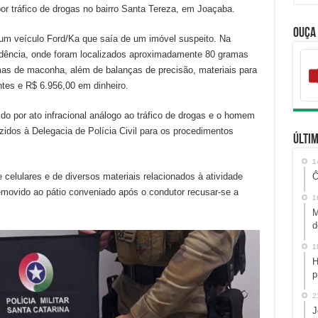
 tráfico de drogas no bairro Santa Tereza, em Joaçaba.
Ouça
m um veículo Ford/Ka que saía de um imóvel suspeito. Na
idência, onde foram localizados aproximadamente 80 gramas
as de maconha, além de balanças de precisão, materiais para
tes e R$ 6.956,00 em dinheiro.
ido por ato infracional análogo ao tráfico de drogas e o homem
idos à Delegacia de Polícia Civil para os procedimentos
Últim
1
 celulares e de diversos materiais relacionados à atividade
Ô
removido ao pátio conveniado após o condutor recusar-se a
1
M
d
1
H
p
2
J