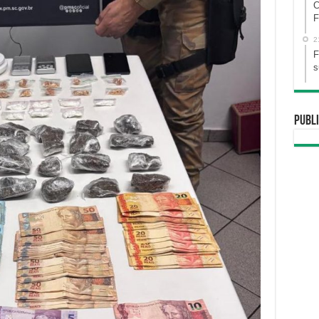
C
F
2
F
s
Publi