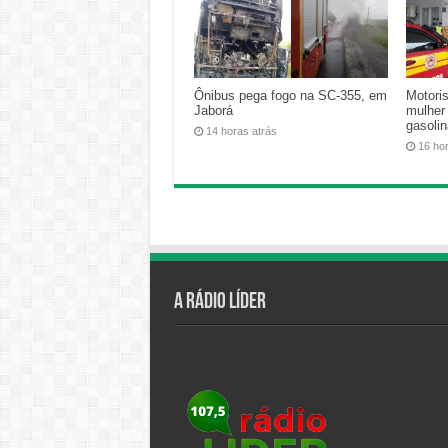
Ônibus pega fogo na SC-355, em
Motoris
Jaborá
mulher
gasoli
14 horas atrás
16 ho
A Rádio Líder