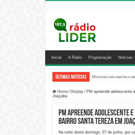
Inicial
A Rádio
Programação
Notícias
Últimas Notícias
Motorista erra marcha e at
Homem invade prédio, desa
Home
/
Display
/
PM apreende adolescente e 
Joaçaba
PM apreende adolescente e 
bairro Santa Tereza em Joa
Na noite deste domingo, 07 de junho, por v