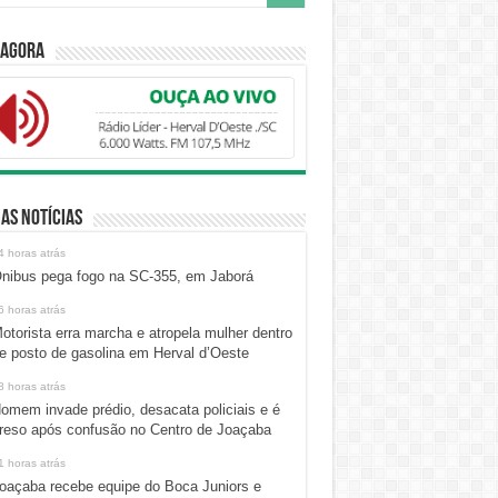
 Agora
as Notícias
4 horas atrás
nibus pega fogo na SC-355, em Jaborá
6 horas atrás
otorista erra marcha e atropela mulher dentro
e posto de gasolina em Herval d’Oeste
8 horas atrás
omem invade prédio, desacata policiais e é
reso após confusão no Centro de Joaçaba
1 horas atrás
oaçaba recebe equipe do Boca Juniors e