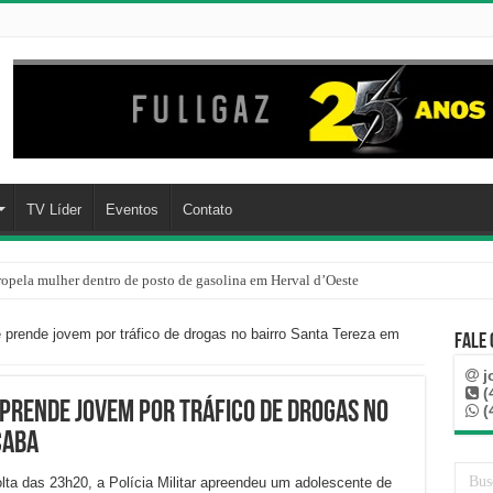
TV Líder
Eventos
Contato
ropela mulher dentro de posto de gasolina em Herval d’Oeste
cata policiais e é preso após confusão no Centro de Joaçaba
prende jovem por tráfico de drogas no bairro Santa Tereza em
Fale
j
(
prende jovem por tráfico de drogas no
(
çaba
olta das 23h20, a Polícia Militar apreendeu um adolescente de