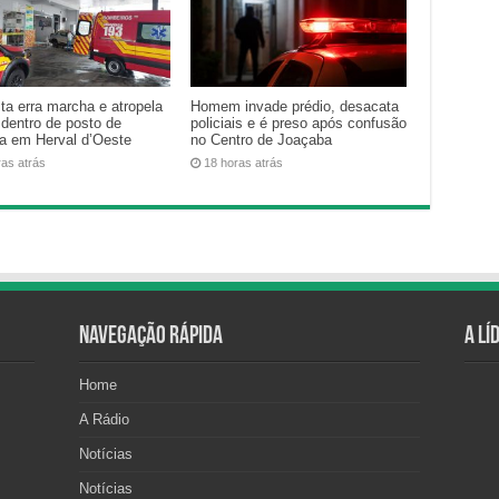
ta erra marcha e atropela
Homem invade prédio, desacata
 dentro de posto de
policiais e é preso após confusão
na em Herval d’Oeste
no Centro de Joaçaba
ras atrás
18 horas atrás
Navegação Rápida
A Lí
Home
A Rádio
Notícias
Notícias