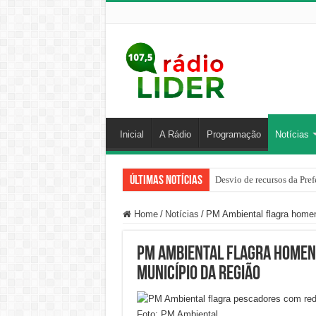
Inicial
A Rádio
Programação
Notícias
Últimas Notícias
Desvio de recursos da Pref
Home
/
Notícias
/
PM Ambiental flagra homens
PM Ambiental flagra homens
município da região
Foto: PM Ambiental