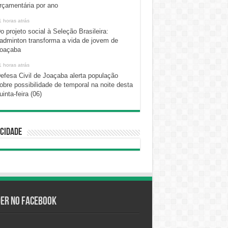
rçamentária por ano
1 horas atrás
o projeto social à Seleção Brasileira:
adminton transforma a vida de jovem de
oaçaba
1 horas atrás
efesa Civil de Joaçaba alerta população
obre possibilidade de temporal na noite desta
uinta-feira (06)
cidade
der no Facebook