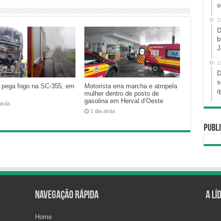
o
1
D
b
J
1
D
s
 pega fogo na SC-355, em
Motorista erra marcha e atropela
q
mulher dentro de posto de
gasolina em Herval d’Oeste
atrás
1 dia atrás
Publi
Navegação Rápida
A Lí
Home