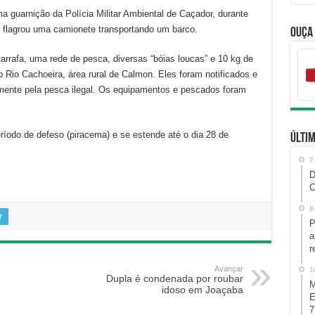
uma guarnição da Polícia Militar Ambiental de Caçador, durante
, flagrou uma camionete transportando um barco.
Ouça
arrafa, uma rede de pesca, diversas “bóias loucas” e 10 kg de
Rio Cachoeira, área rural de Calmon. Eles foram notificados e
lmente pela pesca ilegal. Os equipamentos e pescados foram
ríodo de defeso (piracema) e se estende até o dia 28 de
Últim
7
D
C
8
r
P
a
r
Avançar
1
Dupla é condenada por roubar
M
idoso em Joaçaba
E
7