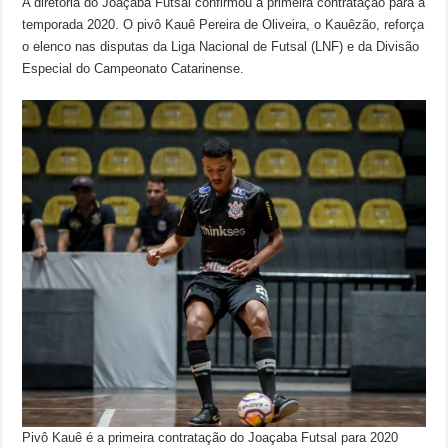
A diretoria do Joaçaba Futsal confirmou a primeira contratação para a
temporada 2020. O pivô Kauê Pereira de Oliveira, o Kauêzão, reforça
o elenco nas disputas da Liga Nacional de Futsal (LNF) e da Divisão
Especial do Campeonato Catarinense.
Pivô Kauê é a primeira contratação do Joaçaba Futsal para 2020