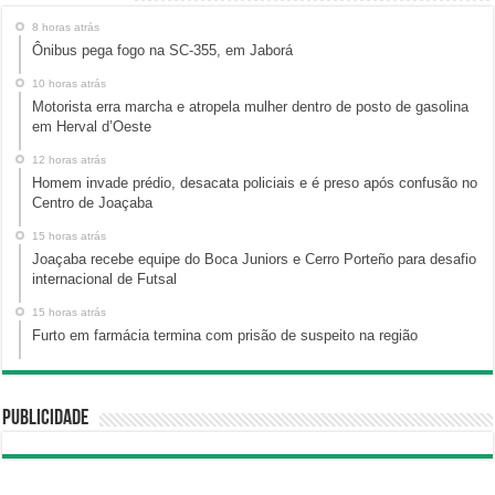
8 horas atrás
Ônibus pega fogo na SC-355, em Jaborá
10 horas atrás
Motorista erra marcha e atropela mulher dentro de posto de gasolina
em Herval d’Oeste
12 horas atrás
Homem invade prédio, desacata policiais e é preso após confusão no
Centro de Joaçaba
15 horas atrás
Joaçaba recebe equipe do Boca Juniors e Cerro Porteño para desafio
internacional de Futsal
15 horas atrás
Furto em farmácia termina com prisão de suspeito na região
Publicidade