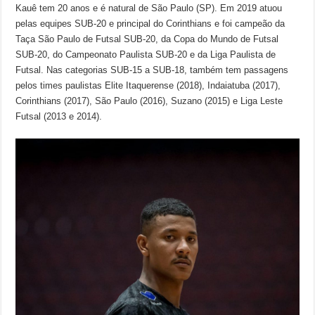
Kauê tem 20 anos e é natural de São Paulo (SP). Em 2019 atuou
pelas equipes SUB-20 e principal do Corinthians e foi campeão da
Taça São Paulo de Futsal SUB-20, da Copa do Mundo de Futsal
SUB-20, do Campeonato Paulista SUB-20 e da Liga Paulista de
Futsal. Nas categorias SUB-15 a SUB-18, também tem passagens
pelos times paulistas Elite Itaquerense (2018), Indaiatuba (2017),
Corinthians (2017), São Paulo (2016), Suzano (2015) e Liga Leste
Futsal (2013 e 2014).