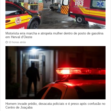
Motorista erra marcha e atropela mulher dentro de posto de gasolina
em Herval d’Oeste
10 horas atrás
Homem invade prédio, desacata policiais e é preso após confusão no
Centro de Joaçaba