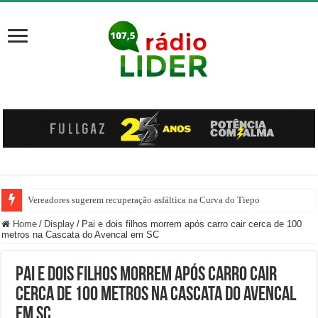
Vereadores sugerem recuperação asfáltica na Curva do Tiepo
Ônibus pega fogo na SC-355, em Jaborá
Home
/
Display
/
Pai e dois filhos morrem após carro cair cerca de 100
metros na Cascata do Avencal em SC
Pai e dois filhos morrem após carro cair
cerca de 100 metros na Cascata do Avencal
em SC