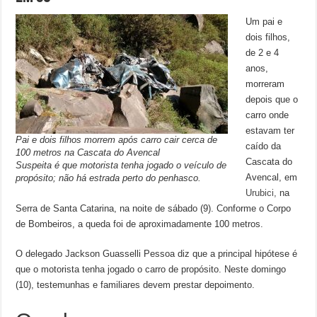
Um pai e
dois filhos,
de 2 e 4
anos,
morreram
depois que o
carro onde
estavam ter
Pai e dois filhos morrem após carro cair cerca de
caído da
100 metros na Cascata do Avencal
Cascata do
Suspeita é que motorista tenha jogado o veículo de
Avencal, em
propósito; não há estrada perto do penhasco.
Urubici,
na
Serra de Santa Catarina, na noite de sábado (9). Conforme o Corpo
de Bombeiros, a queda foi de aproximadamente 100 metros.
O delegado Jackson Guasselli Pessoa diz que a principal hipótese é
que o motorista tenha jogado o carro de propósito. Neste domingo
(10), testemunhas e familiares devem prestar depoimento.