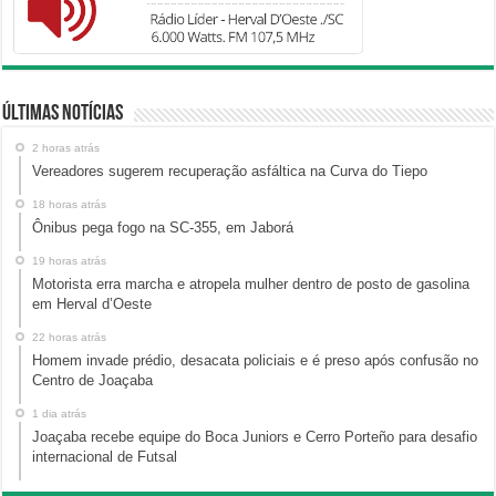
Últimas Notícias
2 horas atrás
Vereadores sugerem recuperação asfáltica na Curva do Tiepo
18 horas atrás
Ônibus pega fogo na SC-355, em Jaborá
19 horas atrás
Motorista erra marcha e atropela mulher dentro de posto de gasolina
em Herval d’Oeste
22 horas atrás
Homem invade prédio, desacata policiais e é preso após confusão no
Centro de Joaçaba
1 dia atrás
Joaçaba recebe equipe do Boca Juniors e Cerro Porteño para desafio
internacional de Futsal