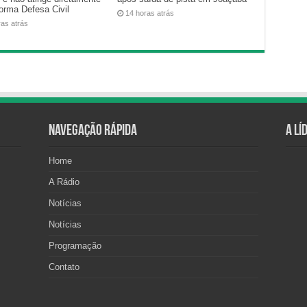
forma Defesa Civil
14 horas atrás
ras atrás
Navegação Rápida
A Lí
Home
A Rádio
Notícias
Notícias
Programação
Contato