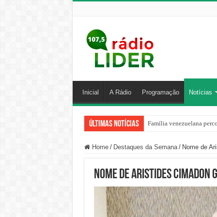
Inicial
A Rádio
Programação
Notícias
Últimas Notícias
Família venezuelana perco
Home
/
Destaques da Semana
/
Nome de Ari
Nome de Aristides Cimadon 