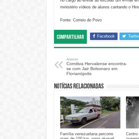
no cargo ao enviar às escolas um e-mail 
ministério vídeos de alunos cantando o Hin
Fonte: Correio do Povo
Facebook
Twitte
Compartilhar
Anterior
Comitiva Hervalense encontra-
se com Jair Bolsonaro em
Florianópolis
Notícias relacionadas
Família venezuelana percorre
Centro 
mais de 100 km, paga aluguel
oceano