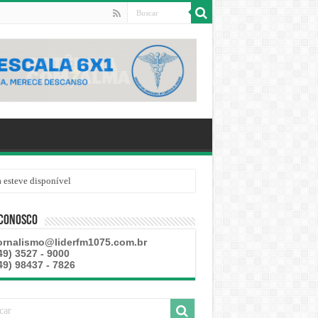
 esteve disponível
 Conosco
ornalismo@liderfm1075.com.br
49) 3527 - 9000
49) 98437 - 7826