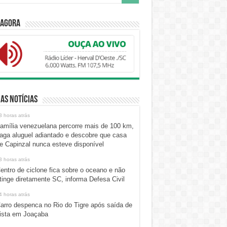
 Agora
as Notícias
3 horas atrás
amília venezuelana percorre mais de 100 km,
aga aluguel adiantado e descobre que casa
e Capinzal nunca esteve disponível
3 horas atrás
entro de ciclone fica sobre o oceano e não
tinge diretamente SC, informa Defesa Civil
4 horas atrás
arro despenca no Rio do Tigre após saída de
ista em Joaçaba