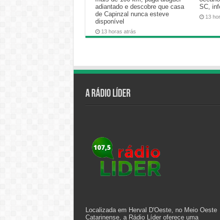
adiantado e descobre que casa
SC, in
de Capinzal nunca esteve
13 ho
disponível
13 horas atrás
A Rádio Líder
Localizada em Herval D'Oeste, no Meio Oeste
Catarinense, a Rádio Líder oferece uma