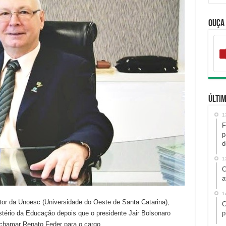
Ouça
Últim
1
F
p
d
1
C
a
1
tor da Unoesc (Universidade do Oeste de Santa Catarina),
C
tério da Educação depois que o presidente Jair Bolsonaro
p
e chamar Renato Feder para o cargo.