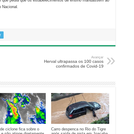
em que pedia que os estabelecimentos de ensino mandassem ao
o Nacional.
r
Avançar
Herval ultrapassa os 100 casos
confirmados de Covid-19
de ciclone fica sobre o
Carro despenca no Rio do Tigre
 e não atinge diretamente
após saída de pista em Joaçaba