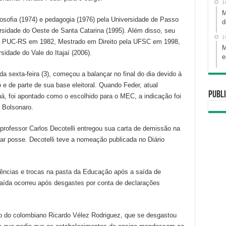
1
M
osofia (1974) e pedagogia (1976) pela Universidade de Passo
d
rsidade do Oeste de Santa Catarina (1995). Além disso, seu
1
la PUC-RS em 1982, Mestrado em Direito pela UFSC em 1998,
M
sidade do Vale do Itajaí (2006).
e
 sexta-feira (3), começou a balançar no final do dia devido à
 e de parte de sua base eleitoral. Quando Feder, atual
Publi
á, foi apontado como o escolhido para o MEC, a indicação foi
e Bolsonaro.
rofessor Carlos Decotelli entregou sua carta de demissão na
ar posse. Decotelli teve a nomeação publicada no Diário
ências e trocas na pasta da Educação após a saída de
ída ocorreu após desgastes por conta de declarações
do colombiano Ricardo Vélez Rodriguez, que se desgastou