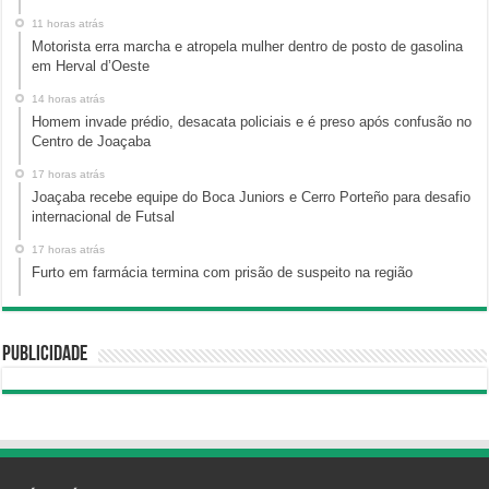
11 horas atrás
Motorista erra marcha e atropela mulher dentro de posto de gasolina
em Herval d’Oeste
14 horas atrás
Homem invade prédio, desacata policiais e é preso após confusão no
Centro de Joaçaba
17 horas atrás
Joaçaba recebe equipe do Boca Juniors e Cerro Porteño para desafio
internacional de Futsal
17 horas atrás
Furto em farmácia termina com prisão de suspeito na região
Publicidade