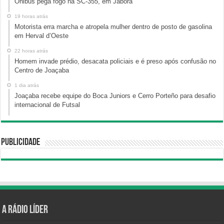
Ônibus pega fogo na SC-355, em Jaborá
19 horas atrás
Motorista erra marcha e atropela mulher dentro de posto de gasolina
em Herval d’Oeste
22 horas atrás
Homem invade prédio, desacata policiais e é preso após confusão no
Centro de Joaçaba
1 dia atrás
Joaçaba recebe equipe do Boca Juniors e Cerro Porteño para desafio
internacional de Futsal
Publicidade
A Rádio Líder