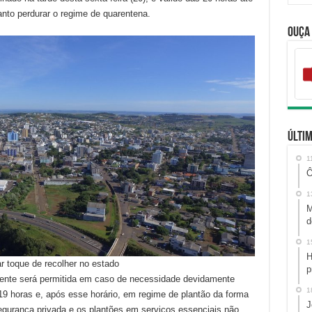
nto perdurar o regime de quarentena.
Ouça
Últim
1
Ô
1
M
d
1
H
r toque de recolher no estado
p
mente será permitida em caso de necessidade devidamente
1
 19 horas e, após esse horário, em regime de plantão da forma
J
egurança privada e os plantões em serviços essenciais não