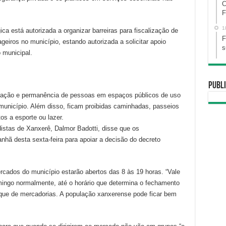
C
F
1
ca está autorizada a organizar barreiras para fiscalização de
F
geiros no município, estando autorizada a solicitar apoio
s
 municipal.
Publi
tração e permanência de pessoas em espaços públicos de uso
município. Além disso, ficam proibidas caminhadas, passeios
os a esporte ou lazer.
istas de Xanxerê, Dalmor Badotti, disse que os
hã desta sexta-feira para apoiar a decisão do decreto
cados do município estarão abertos das 8 às 19 horas. “Vale
mingo normalmente, até o horário que determina o fechamento
ue de mercadorias. A população xanxerense pode ficar bem