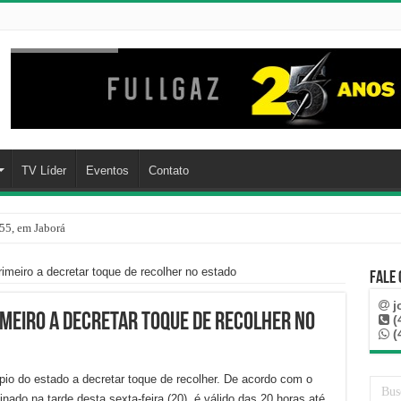
TV Líder
Eventos
Contato
55, em Jaborá
ropela mulher dentro de posto de gasolina em Herval d’Oeste
imeiro a decretar toque de recolher no estado
Fale
j
imeiro a decretar toque de recolher no
(
(
pio do estado a decretar toque de recolher. De acordo com o
nado na tarde desta sexta-feira (20), é válido das 20 horas até