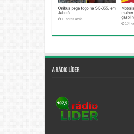
Ônibus pega fogo na SC-355, em
Motoris
Jaborá
mulher
gasoli
11 horas atrás
13 ho
A Rádio Líder