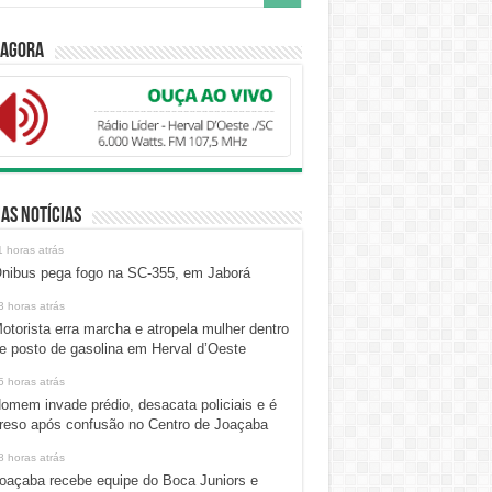
 Agora
as Notícias
1 horas atrás
nibus pega fogo na SC-355, em Jaborá
3 horas atrás
otorista erra marcha e atropela mulher dentro
e posto de gasolina em Herval d’Oeste
5 horas atrás
omem invade prédio, desacata policiais e é
reso após confusão no Centro de Joaçaba
8 horas atrás
oaçaba recebe equipe do Boca Juniors e