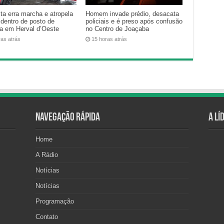
ta erra marcha e atropela
Homem invade prédio, desacata
 dentro de posto de
policiais e é preso após confusão
na em Herval d’Oeste
no Centro de Joaçaba
ras atrás
15 horas atrás
Navegação Rápida
A Lí
Home
A Rádio
Notícias
Notícias
Programação
Contato