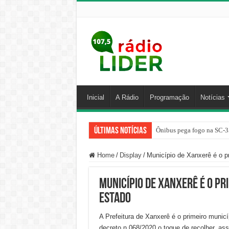
Inicial
A Rádio
Programação
Notícias
Últimas Notícias
Ônibus pega fogo na SC-3
Motorista erra marcha e at
Home
/
Display
/
Município de Xanxerê é o pr
Município de Xanxerê é o pr
estado
A Prefeitura de Xanxerê é o primeiro municí
decreto n 068/2020 o toque de recolher, assi