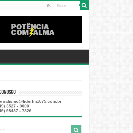
 Conosco
ornalismo@liderfm1075.com.br
49) 3527 - 9000
49) 98437 - 7826