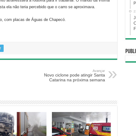
nto atravessava a rodovia para ir trabalhar. O marido da vítima
p
ista ela não teria percebido que o carro se aproximava.
2
J
olo, com placas de Águas de Chapecó.
C
F
r
Publi
Avançar
Novo ciclone pode atingir Santa
Catarina na próxima semana