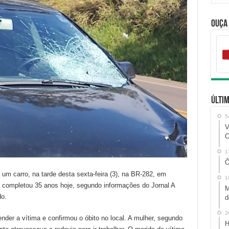
Ouça
Últim
5
V
C
1
Ô
um carro, na tarde desta sexta-feira (3), na BR-282, em
1
a completou 35 anos hoje, segundo informações do Jornal A
M
do.
d
2
nder a vítima e confirmou o óbito no local. A mulher, segundo
H