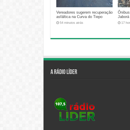
Vereadores sugerem recuperação
Ônibus
asfáltica na Curva do Tiepo
Jaborá
54 minutos atrás
17 ho
A Rádio Líder