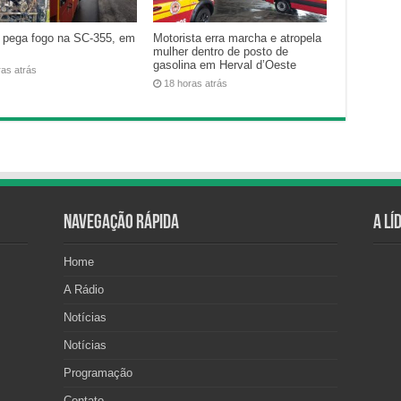
 pega fogo na SC-355, em
Motorista erra marcha e atropela
mulher dentro de posto de
gasolina em Herval d’Oeste
ras atrás
18 horas atrás
Navegação Rápida
A Lí
Home
A Rádio
Notícias
Notícias
Programação
Contato