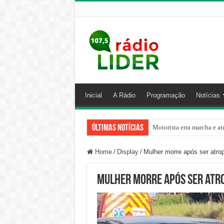
Inicial
A Rádio
Programação
Notícias
Últimas Notícias
Motorista erra marcha e at
Home
/
Display
/
Mulher morre após ser atro
Mulher morre após ser atro