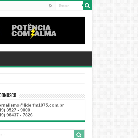
 Conosco
ornalismo@liderfm1075.com.br
49) 3527 - 9000
49) 98437 - 7826