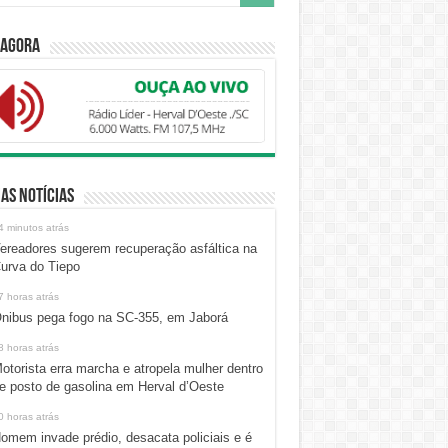
 Agora
as Notícias
4 minutos atrás
ereadores sugerem recuperação asfáltica na
urva do Tiepo
7 horas atrás
nibus pega fogo na SC-355, em Jaborá
8 horas atrás
otorista erra marcha e atropela mulher dentro
e posto de gasolina em Herval d’Oeste
0 horas atrás
omem invade prédio, desacata policiais e é