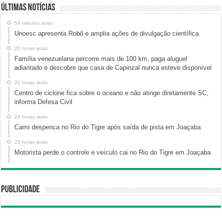
Últimas Notícias
54 minutos atrás
Unoesc apresenta Robô e amplia ações de divulgação científica
20 horas atrás
Família venezuelana percorre mais de 100 km, paga aluguel
adiantado e descobre que casa de Capinzal nunca esteve disponível
20 horas atrás
Centro de ciclone fica sobre o oceano e não atinge diretamente SC,
informa Defesa Civil
20 horas atrás
Carro despenca no Rio do Tigre após saída de pista em Joaçaba
23 horas atrás
Motorista perde o controle e veículo cai no Rio do Tigre em Joaçaba
Publicidade