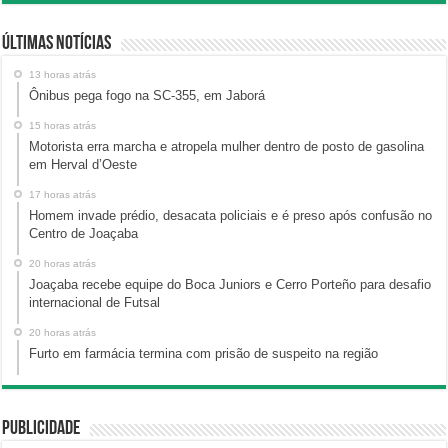
Últimas Notícias
13 horas atrás
Ônibus pega fogo na SC-355, em Jaborá
15 horas atrás
Motorista erra marcha e atropela mulher dentro de posto de gasolina
em Herval d’Oeste
17 horas atrás
Homem invade prédio, desacata policiais e é preso após confusão no
Centro de Joaçaba
20 horas atrás
Joaçaba recebe equipe do Boca Juniors e Cerro Porteño para desafio
internacional de Futsal
20 horas atrás
Furto em farmácia termina com prisão de suspeito na região
Publicidade