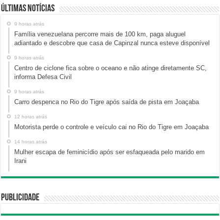
Últimas Notícias
9 horas atrás
Família venezuelana percorre mais de 100 km, paga aluguel
adiantado e descobre que casa de Capinzal nunca esteve disponível
9 horas atrás
Centro de ciclone fica sobre o oceano e não atinge diretamente SC,
informa Defesa Civil
9 horas atrás
Carro despenca no Rio do Tigre após saída de pista em Joaçaba
12 horas atrás
Motorista perde o controle e veículo cai no Rio do Tigre em Joaçaba
14 horas atrás
Mulher escapa de feminicídio após ser esfaqueada pelo marido em
Irani
Publicidade