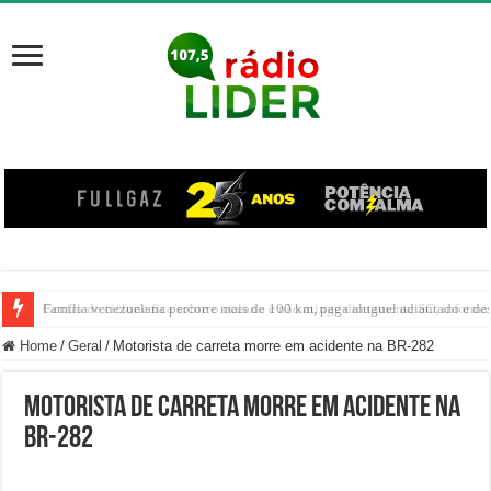
Família venezuelana percorre mais de 100 km, paga aluguel adiantado e de
Centro de ciclone fica sobre o oceano e não atinge diretamente SC, informa
Home
/
Geral
/
Motorista de carreta morre em acidente na BR-282
Motorista de carreta morre em acidente na
BR-282