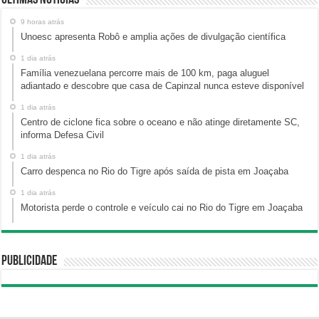
9 horas atrás
Unoesc apresenta Robô e amplia ações de divulgação científica
1 dia atrás
Família venezuelana percorre mais de 100 km, paga aluguel
adiantado e descobre que casa de Capinzal nunca esteve disponível
1 dia atrás
Centro de ciclone fica sobre o oceano e não atinge diretamente SC,
informa Defesa Civil
1 dia atrás
Carro despenca no Rio do Tigre após saída de pista em Joaçaba
1 dia atrás
Motorista perde o controle e veículo cai no Rio do Tigre em Joaçaba
Publicidade