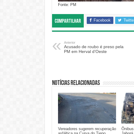
Fonte: PM
Facebook
Twitte
Compartilhar
Anterior
Acusado de roubo é preso pela
PM em Herval d’Oeste
Notícias relacionadas
Vereadores sugerem recuperação
Ônibus
asfáltica na Curva do Tiepo
Jaborá