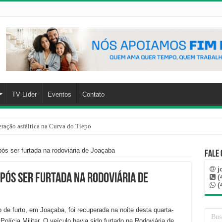
TV Líder
Eventos
Contato
ração asfáltica na Curva do Tiepo
ós ser furtada na rodoviária de Joaçaba
Fale
j
pós ser furtada na rodoviária de
(
(
e furto, em Joaçaba, foi recuperada na noite desta quarta-
Polícia Militar. O veículo havia sido furtado na Rodoviária de