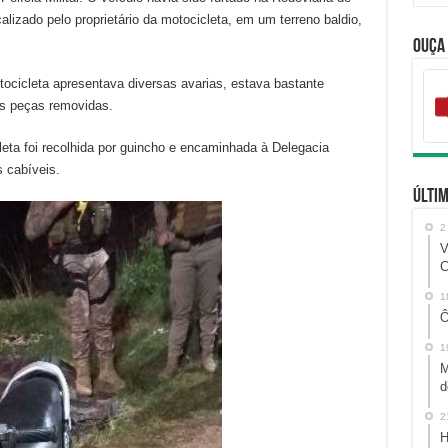
alizado pelo proprietário da motocicleta, em um terreno baldio,
Ouça
tocicleta apresentava diversas avarias, estava bastante
as peças removidas.
leta foi recolhida por guincho e encaminhada à Delegacia
 cabíveis.
Últim
2
V
C
1
Ô
1
M
d
2
H