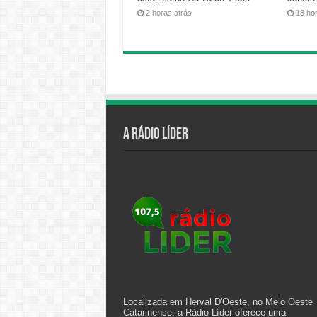
2 horas atrás
18 ho
A Rádio Líder
Localizada em Herval D'Oeste, no Meio Oeste
Catarinense, a Rádio Líder oferece uma