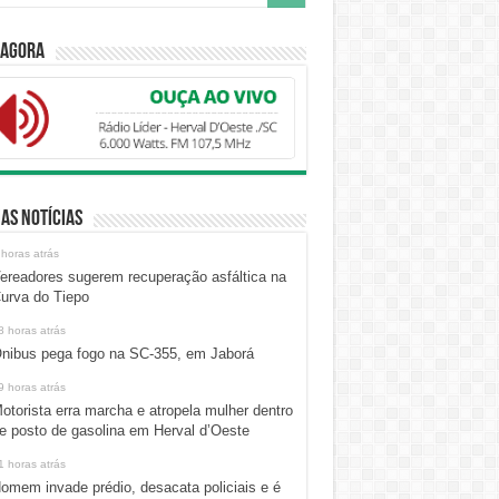
 Agora
as Notícias
 horas atrás
ereadores sugerem recuperação asfáltica na
urva do Tiepo
8 horas atrás
nibus pega fogo na SC-355, em Jaborá
9 horas atrás
otorista erra marcha e atropela mulher dentro
e posto de gasolina em Herval d’Oeste
1 horas atrás
omem invade prédio, desacata policiais e é