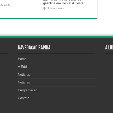
gasolina em Herval d’Oeste
ras atrás
19 horas atrás
Navegação Rápida
A Lí
Home
A Rádio
Notícias
Notícias
Programação
Contato