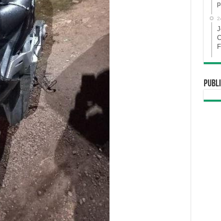
p
2
J
C
F
Publi