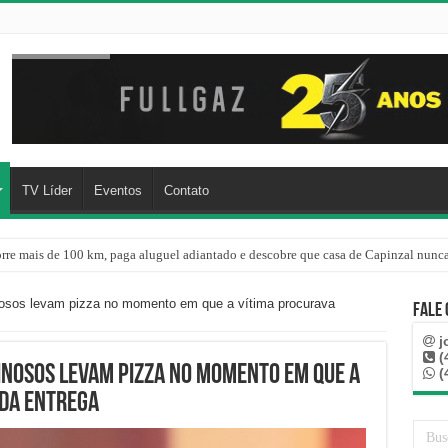
TV Líder
Eventos
Contato
rre mais de 100 km, paga aluguel adiantado e descobre que casa de Capinzal nunca
re o oceano e não atinge diretamente SC, informa Defesa Civil
nosos levam pizza no momento em que a vítima procurava
Fale
j
(
inosos levam pizza no momento em que a
(
 da entrega