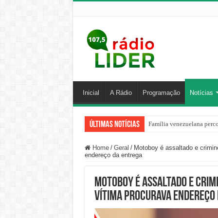
Inicial
A Rádio
Programação
Notícias
Últimas Notícias
Família venezuelana perco
Centro de ciclone fica sob
Home
/
Geral
/
Motoboy é assaltado e crimi
endereço da entrega
Motoboy é assaltado e crim
vítima procurava endereço