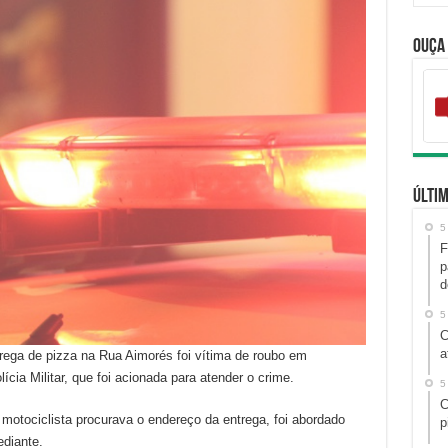
Ouça
Últim
5
F
p
d
5
C
a
ega de pizza na Rua Aimorés foi vítima de roubo em
ícia Militar, que foi acionada para atender o crime.
5
C
motociclista procurava o endereço da entrega, foi abordado
p
diante.