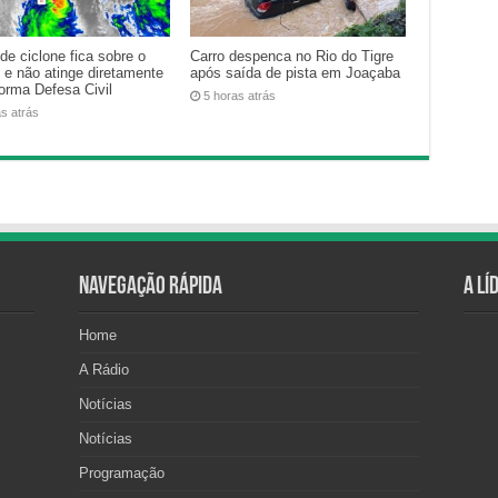
de ciclone fica sobre o
Carro despenca no Rio do Tigre
 e não atinge diretamente
após saída de pista em Joaçaba
forma Defesa Civil
5 horas atrás
as atrás
Navegação Rápida
A Lí
Home
A Rádio
Notícias
Notícias
Programação