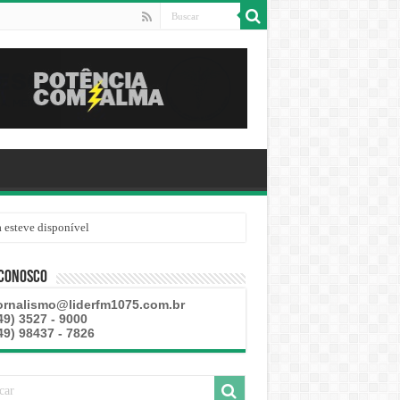
 esteve disponível
 Conosco
ornalismo@liderfm1075.com.br
49) 3527 - 9000
49) 98437 - 7826