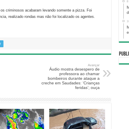
8
M
 os criminosos acabaram levando somente a pizza. Foi
d
cia, realizado rondas mas não foi localizado os agentes.
1
M
e
r
Publi
Avançar
Áudio mostra desespero de
professora ao chamar
bombeiros durante ataque a
creche em Saudades: ‘Crianças
feridas’; ouça