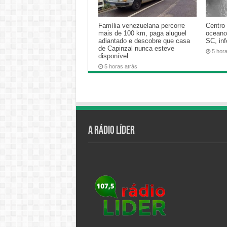
Família venezuelana percorre
Centro 
mais de 100 km, paga aluguel
oceano
adiantado e descobre que casa
SC, in
de Capinzal nunca esteve
5 hor
disponível
5 horas atrás
A Rádio Líder